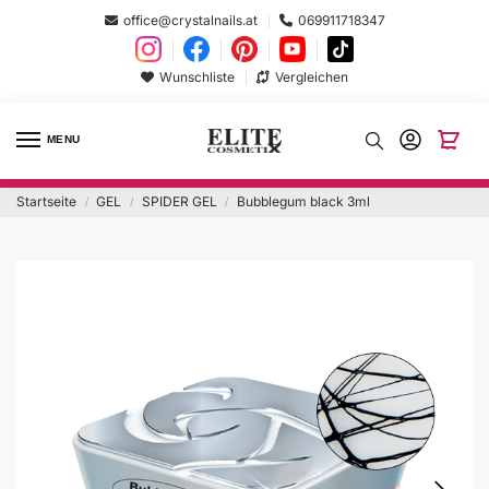
office@crystalnails.at
069911718347
Wunschliste
Vergleichen
MENU
Startseite
GEL
SPIDER GEL
Bubblegum black 3ml
/
/
/