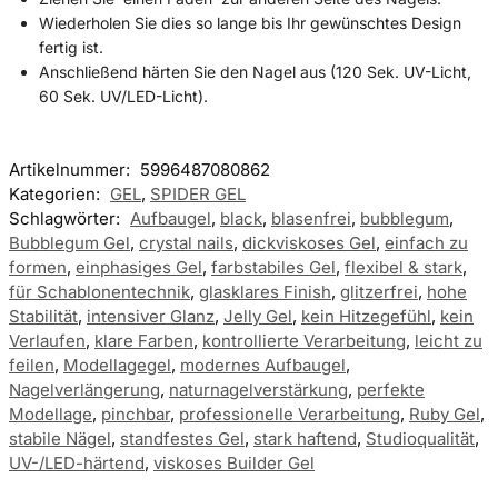
Wiederholen Sie dies so lange bis Ihr gewünschtes Design
fertig ist.
Anschließend härten Sie den Nagel aus (120 Sek. UV-Licht,
60 Sek. UV/LED-Licht).
Artikelnummer:
5996487080862
Kategorien:
GEL
,
SPIDER GEL
Schlagwörter:
Aufbaugel
,
black
,
blasenfrei
,
bubblegum
,
Bubblegum Gel
,
crystal nails
,
dickviskoses Gel
,
einfach zu
formen
,
einphasiges Gel
,
farbstabiles Gel
,
flexibel & stark
,
für Schablonentechnik
,
glasklares Finish
,
glitzerfrei
,
hohe
Stabilität
,
intensiver Glanz
,
Jelly Gel
,
kein Hitzegefühl
,
kein
Verlaufen
,
klare Farben
,
kontrollierte Verarbeitung
,
leicht zu
feilen
,
Modellagegel
,
modernes Aufbaugel
,
Nagelverlängerung
,
naturnagelverstärkung
,
perfekte
Modellage
,
pinchbar
,
professionelle Verarbeitung
,
Ruby Gel
,
stabile Nägel
,
standfestes Gel
,
stark haftend
,
Studioqualität
,
UV-/LED-härtend
,
viskoses Builder Gel