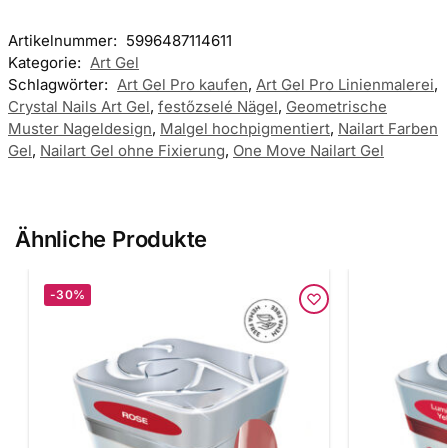
Artikelnummer:
5996487114611
Kategorie:
Art Gel
Schlagwörter:
Art Gel Pro kaufen
,
Art Gel Pro Linienmalerei
,
Crystal Nails Art Gel
,
festőzselé Nägel
,
Geometrische
Muster Nageldesign
,
Malgel hochpigmentiert
,
Nailart Farben
Gel
,
Nailart Gel ohne Fixierung
,
One Move Nailart Gel
Ähnliche Produkte
-30%