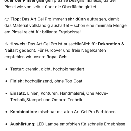
oder 0er Pinsel
gelingen präzise Designs mühelos, da der
Pinsel wie von selbst über die Oberfläche gleitet.
👉
Tipp:
Das Art Gel Pro immer
sehr dünn
auftragen, damit
das Material vollständig aushärtet – schon eine minimale Menge
am Pinsel reicht für brillante Ergebnisse!
⚠️
Hinweis:
Das Art Gel Pro ist ausschließlich für
Dekoration &
Nailart
gedacht. Für Fullcover und freie Nagelkanten
empfehlen wir unsere
Royal Gels
.
Textur:
cremig, dicht, hochpigmentiert
Finish:
hochglänzend, ohne Top Coat
Einsatz:
Linien, Konturen, Handmalerei, One Move-
Technik,Stampel und Ombrre Technik
Kombination:
mischbar mit allen Art Gel Pro Farbtönen
Aushärtung:
LED Lampe empfohlen für schnelle Ergebnisse