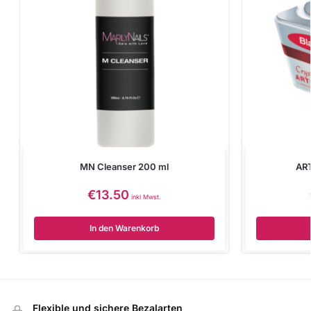
MN Cleanser 200 ml
ART
€
13.50
inkl Mwst.
In den Warenkorb
Flexible und sichere Bezalarten