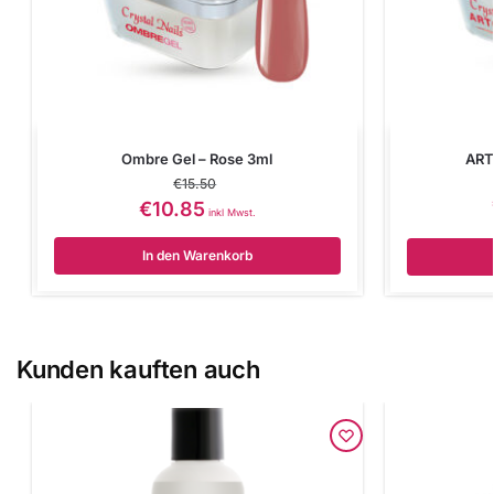
Ombre Gel – Rose 3ml
ART
€
15.50
€
10.85
inkl Mwst.
In den Warenkorb
Kunden kauften auch