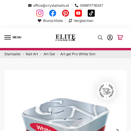
office@crystalnails.at
069911718347
Wunschliste
Vergleichen
MENU
Startseite
Nail Art
Art Gel
Art gel Pro White 5ml
/
/
/