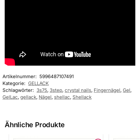
Artikelnummer:
5996487107491
Kategorie:
GELLACK
Schlagwörter:
3s75
,
3step
,
crystal nails
,
Fingernägel
,
Gel
,
GelLac
,
gellack
,
Nägel
,
shellac
,
Shellack
Ähnliche Produkte