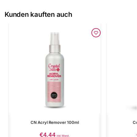
Kunden kauften auch
CN Acryl Remover 100ml
Co
€
4.44
inkl Mwst.