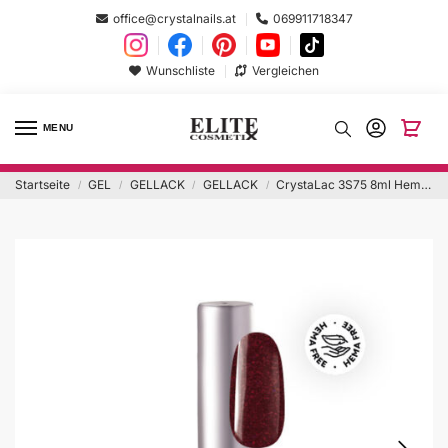
office@crystalnails.at
069911718347
Wunschliste
Vergleichen
MENU
Startseite
GEL
GELLACK
GELLACK
CrystaLac 3S75 8ml Hema Free
/
/
/
/