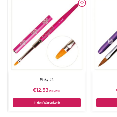
Pinky #4
€
12.53
inkl Mwst.
In den Warenkorb