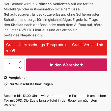
Der
Gellack
wird in
2 dünnen Schichten
auf die fertige
Modellage oder in Kombination mit einem
Base
Gel
aufgetragen. Er deckt zuverlässig, ohne Schlieren oder
Schatten, und sorgt für ein gleichmäßiges Ergebnis. Trage
den
Shellac
nach der Base oder nach dem Aufbau auf, härte
ihn unter
UV/LED-Licht
aus und erziele so ein
perfektes
Nageldesign
.
Gratis Überraschungs-Testprodukt + Gratis Versand ab
€ 79!
In den Warenkorb
Vergleichen
Zur Wunschliste hinzufügen
Bestelle bis 12:00 Uhr – wir versenden dein Paket noch am selben
Tag mit DPD. Die Zustellung erfolgt in der Regel am nächsten
Werktag.