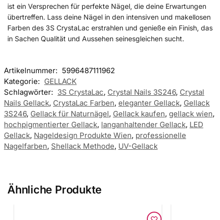
ist ein Versprechen für perfekte Nägel, die deine Erwartungen
übertreffen. Lass deine Nägel in den intensiven und makellosen
Farben des 3S CrystaLac erstrahlen und genieße ein Finish, das
in Sachen Qualität und Aussehen seinesgleichen sucht.
Artikelnummer:
5996487111962
Kategorie:
GELLACK
Schlagwörter:
3S CrystaLac
,
Crystal Nails 3S246
,
Crystal
Nails Gellack
,
CrystaLac Farben
,
eleganter Gellack
,
Gellack
3S246
,
Gellack für Naturnägel
,
Gellack kaufen
,
gellack wien
,
hochpigmentierter Gellack
,
langanhaltender Gellack
,
LED
Gellack
,
Nageldesign Produkte Wien
,
professionelle
Nagelfarben
,
Shellack Methode
,
UV-Gellack
Ähnliche Produkte