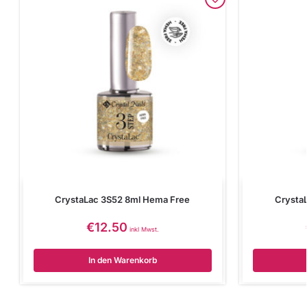
CrystaLac 3S52 8ml Hema Free
Crysta
€
12.50
inkl Mwst.
In den Warenkorb