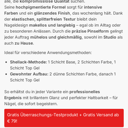
alle, die
kompromisslose Qualität
suchen.
Seine
hochpigmentierte Formel
sorgt für
intensive
Farben
und ein
glänzendes Finish
, das wochenlang hält. Dank
der
elastischen, splitterfreien Textur
bleibt dein
Nageldesign
makellos und langlebig
– egal ob im Alltag oder
zu besonderen Anlässen. Durch die
präzise Pinselform
gelingt
jeder Auftrag
mühelos und gleichmäßig
, sowohl im
Studio
als
auch
zu Hause
.
Ideal für verschiedene Anwendungsmethoden:
Shellack-Methode:
1 Schicht Base, 2 Schichten Farbe, 1
Schicht Top Gel
Gewohnter Aufbau:
2 dünne Schichten Farbe, danach 1
Schicht Top Gel
So erhältst du in jeder Variante ein
professionelles
Ergebnis
mit brillantem Glanz und perfekter Haltbarkeit – für
Nägel, die sofort begeistern.
Gratis Überraschungs-Testprodukt + Gratis Versand ab
€ 79!