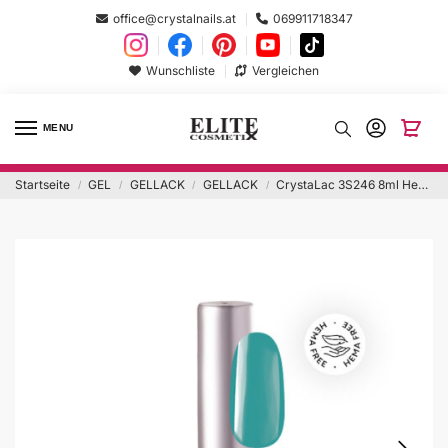
office@crystalnails.at
069911718347
Wunschliste
Vergleichen
MENU
Startseite
GEL
GELLACK
GELLACK
CrystaLac 3S246 8ml Hema Free
/
/
/
/