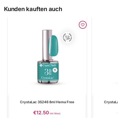
Kunden kauften auch
CrystaLac 3S246 8ml Hema Free
CrystaL
€
12.50
inkl Mwst.