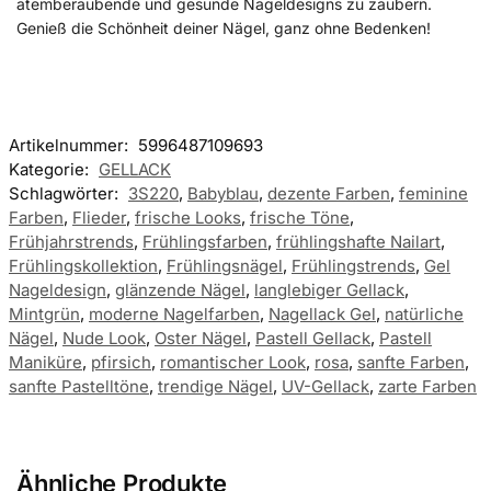
atemberaubende und gesunde Nageldesigns zu zaubern.
Genieß die Schönheit deiner Nägel, ganz ohne Bedenken!
Artikelnummer:
5996487109693
Kategorie:
GELLACK
Schlagwörter:
3S220
,
Babyblau
,
dezente Farben
,
feminine
Farben
,
Flieder
,
frische Looks
,
frische Töne
,
Frühjahrstrends
,
Frühlingsfarben
,
frühlingshafte Nailart
,
Frühlingskollektion
,
Frühlingsnägel
,
Frühlingstrends
,
Gel
Nageldesign
,
glänzende Nägel
,
langlebiger Gellack
,
Mintgrün
,
moderne Nagelfarben
,
Nagellack Gel
,
natürliche
Nägel
,
Nude Look
,
Oster Nägel
,
Pastell Gellack
,
Pastell
Maniküre
,
pfirsich
,
romantischer Look
,
rosa
,
sanfte Farben
,
sanfte Pastelltöne
,
trendige Nägel
,
UV-Gellack
,
zarte Farben
Ähnliche Produkte