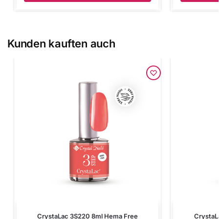
Kunden kauften auch
CrystaLac 3S220 8ml Hema Free
CrystaL