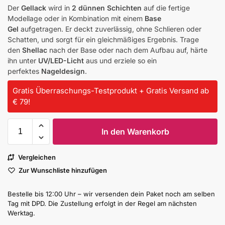
Der
Gellack
wird in
2 dünnen Schichten
auf die fertige
Modellage oder in Kombination mit einem
Base
Gel
aufgetragen. Er deckt zuverlässig, ohne Schlieren oder
Schatten, und sorgt für ein gleichmäßiges Ergebnis. Trage
den
Shellac
nach der Base oder nach dem Aufbau auf, härte
ihn unter
UV/LED-Licht
aus und erziele so ein
perfektes
Nageldesign
.
Gratis Überraschungs-Testprodukt + Gratis Versand ab
€ 79!
In den Warenkorb
Vergleichen
Zur Wunschliste hinzufügen
Bestelle bis 12:00 Uhr – wir versenden dein Paket noch am selben
Tag mit DPD. Die Zustellung erfolgt in der Regel am nächsten
Werktag.