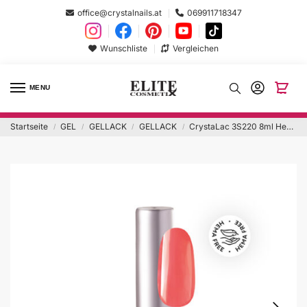
office@crystalnails.at
069911718347
Wunschliste
Vergleichen
MENU
Startseite
GEL
GELLACK
GELLACK
CrystaLac 3S220 8ml Hema Free
/
/
/
/