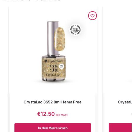
CrystaLac 3S52 8ml Hema Free
Crysta
€
12.50
inkl Mwst.
In den Warenkorb