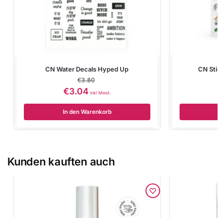
CN Water Decals Hyped Up
CN Sti
€
3.80
€
3.04
inkl Mwst.
In den Warenkorb
Kunden kauften auch