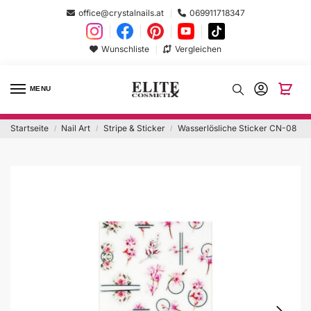
office@crystalnails.at
069911718347
Wunschliste
Vergleichen
MENU
Startseite
Nail Art
Stripe & Sticker
Wasserlösliche Sticker CN-08
/
/
/