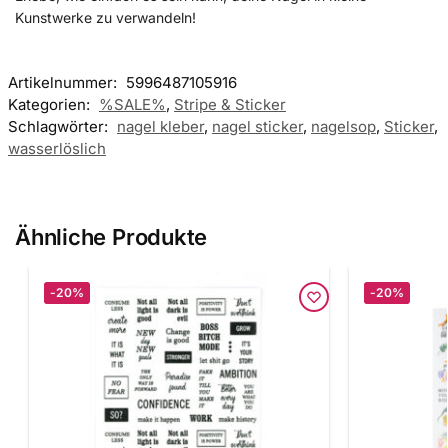
Kunstwerke zu verwandeln!
Artikelnummer:
5996487105916
Kategorien:
%SALE%
,
Stripe & Sticker
Schlagwörter:
nagel kleber
,
nagel sticker
,
nagelsop
,
Sticker
,
wasserlöslich
Ähnliche Produkte
-20%
-20%