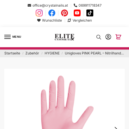
office@crystalnails.at
069911718347
Wunschliste
Vergleichen
MENU
Startseite
Zubehör
HYGIENE
Unigloves PINK PEARL – Nitrilhandschuhe ‚XS‘ 100 Stück
/
/
/