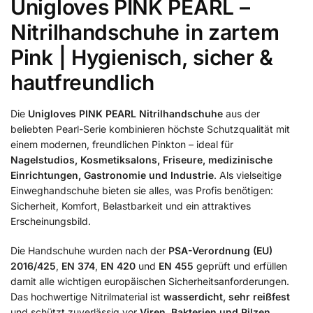
Unigloves PINK PEARL –
Nitrilhandschuhe in zartem
Pink | Hygienisch, sicher &
hautfreundlich
Die
Unigloves PINK PEARL Nitrilhandschuhe
aus der
beliebten Pearl-Serie kombinieren höchste Schutzqualität mit
einem modernen, freundlichen Pinkton – ideal für
Nagelstudios, Kosmetiksalons, Friseure, medizinische
Einrichtungen, Gastronomie und Industrie
. Als vielseitige
Einweghandschuhe bieten sie alles, was Profis benötigen:
Sicherheit, Komfort, Belastbarkeit und ein attraktives
Erscheinungsbild.
Die Handschuhe wurden nach der
PSA-Verordnung (EU)
2016/425
,
EN 374
,
EN 420
und
EN 455
geprüft und erfüllen
damit alle wichtigen europäischen Sicherheitsanforderungen.
Das hochwertige Nitrilmaterial ist
wasserdicht, sehr reißfest
und schützt zuverlässig vor
Viren, Bakterien und Pilzen
.