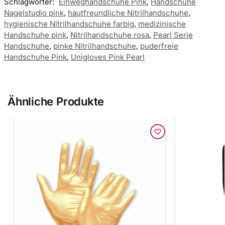
Schlagwörter:
Einweghandschuhe Pink
,
Handschuhe
Nagelstudio pink
,
hautfreundliche Nitrilhandschuhe
,
hygienische Nitrilhandschuhe farbig
,
medizinische
Handschuhe pink
,
Nitrilhandschuhe rosa
,
Pearl Serie
Handschuhe
,
pinke Nitrilhandschuhe
,
puderfreie
Handschuhe Pink
,
Unigloves Pink Pearl
Ähnliche Produkte