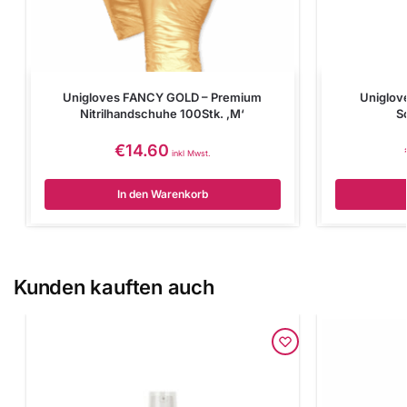
Unigloves FANCY GOLD – Premium
Uniglove
Nitrilhandschuhe 100Stk. ‚M‘
S
€
14.60
inkl Mwst.
In den Warenkorb
Kunden kauften auch