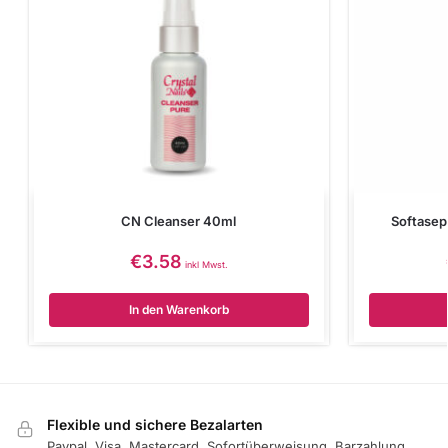
CN Cleanser 40ml
Softasep
€
3.58
inkl Mwst.
In den Warenkorb
Flexible und sichere Bezalarten
Paypal, Visa, Mastercard, Sofortüberweisung, Barzahlung