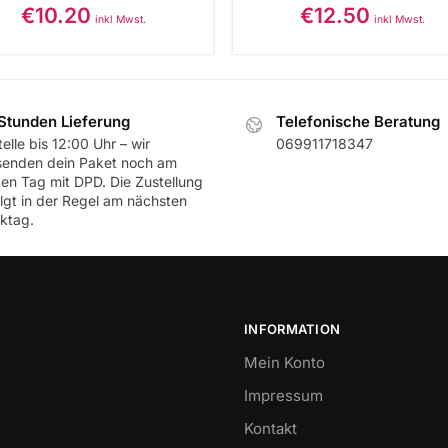
€
10.20
€
12.50
inkl Mwst.
inkl Mwst.
Stunden Lieferung
Telefonische Beratung
elle bis 12:00 Uhr – wir
069911718347
senden dein Paket noch am
ben Tag mit DPD. Die Zustellung
olgt in der Regel am nächsten
ktag.
INFORMATION
Mein Konto
Impressum
Kontakt