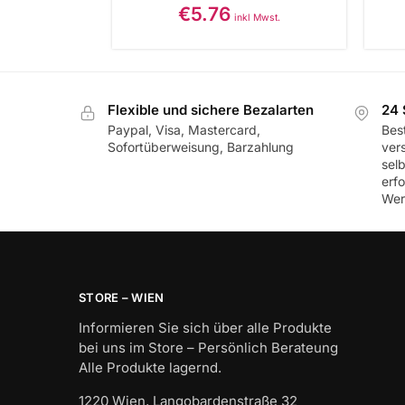
€
5.76
inkl Mwst.
Flexible und sichere Bezalarten
24 
Paypal, Visa, Mastercard,
Best
Sofortüberweisung, Barzahlung
ver
sel
erf
Wer
STORE – WIEN
Informieren Sie sich über alle Produkte
bei uns im Store – Persönlich Berateung
Alle Produkte lagernd.
1220 Wien, Langobardenstraße 32