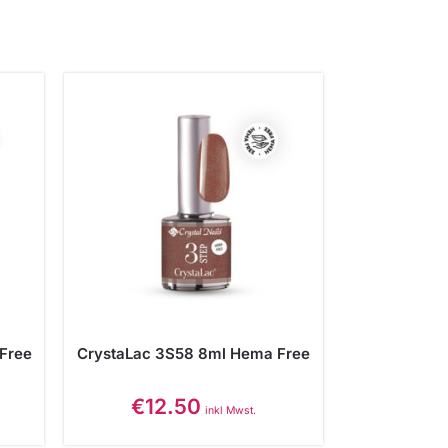
Free
CrystaLac 3S58 8ml Hema Free
€
12.50
inkl Mwst.