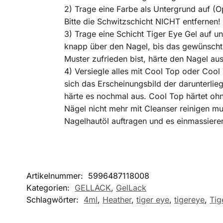
2) Trage eine Farbe als Untergrund auf (O
Bitte die Schwitzschicht NICHT entfernen!
3) Trage eine Schicht Tiger Eye Gel auf u
knapp über den Nagel, bis das gewünscht
Muster zufrieden bist, härte den Nagel aus
4) Versiegle alles mit Cool Top oder Coo
sich das Erscheinungsbild der darunterlie
härte es nochmal aus. Cool Top härtet oh
Nägel nicht mehr mit Cleanser reinigen mu
Nagelhautöl auftragen und es einmassiere
Artikelnummer:
5996487118008
Kategorien:
GELLACK
,
GelLack
Schlagwörter:
4ml
,
Heather
,
tiger eye
,
tigereye
,
Tig