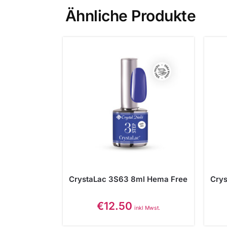
Ähnliche Produkte
CrystaLac 3S63 8ml Hema Free
Cry
€
12.50
inkl Mwst.