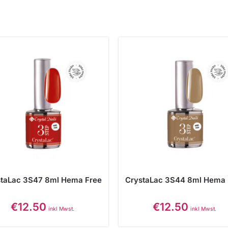
staLac 3S47 8ml Hema Free
CrystaLac 3S44 8ml Hema 
€
12.50
€
12.50
inkl Mwst.
inkl Mwst.