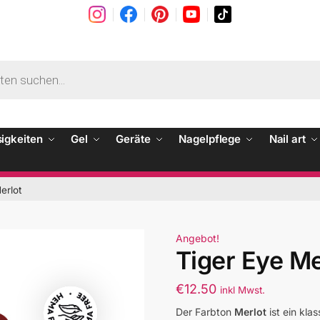
sigkeiten
Gel
Geräte
Nagelpflege
Nail art
erlot
Angebot!
Tiger Eye Me
€
12.50
inkl Mwst.
Der Farbton
Merlot
ist ein kla