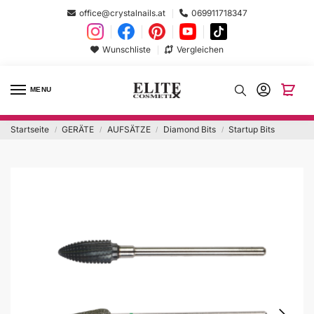
office@crystalnails.at
069911718347
Wunschliste
Vergleichen
MENU
Startseite
GERÄTE
AUFSÄTZE
Diamond Bits
Startup Bits
/
/
/
/