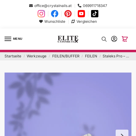
office@crystalnails.at
069911718347
Wunschliste
Vergleichen
MENU
Startseite
Werkzeuge
FEILEN/BUFFER
FEILEN
Staleks Pro – Holz Halbmond Feilen 100/150 25Stk.
/
/
/
/