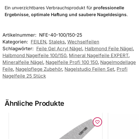
Ein unverzichtbares Verbrauchsprodukt für
professionelle
Ergebnisse, optimale Haftung und saubere Nageldesigns
.
Artikelnummer:
NFE-40-100/150-25
Kategorien:
FEILEN
,
Staleks
,
Wechselfeilen
Schlagwörter:
Feile Gel Acryl Nägel
,
Halbmond Feile Nägel
,
Halbmond Nagelfeile 100/150
,
Mineral Nagelfeile EXPERT
,
Mineralfeile Nägel
,
Nagelfeile Profi 100 150
,
Nagelmodellage
Feile
,
Nagelpflege Zubehör
,
Nagelstudio Feilen Set
,
Profi
Nagelfeile 25 Stück
Ähnliche Produkte