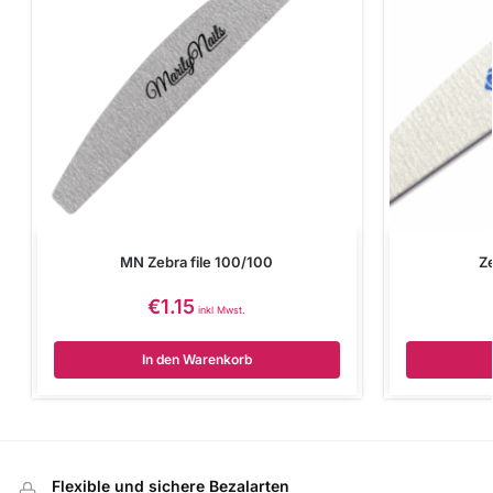
MN Zebra file 100/100
Z
€
1.15
inkl Mwst.
In den Warenkorb
Flexible und sichere Bezalarten