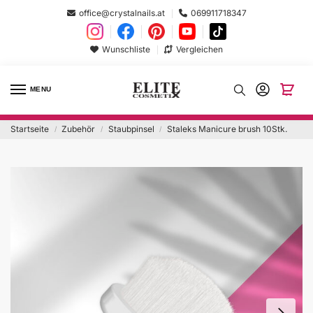
office@crystalnails.at
069911718347
Wunschliste
Vergleichen
MENU
Startseite
Zubehör
Staubpinsel
Staleks Manicure brush 10Stk.
/
/
/