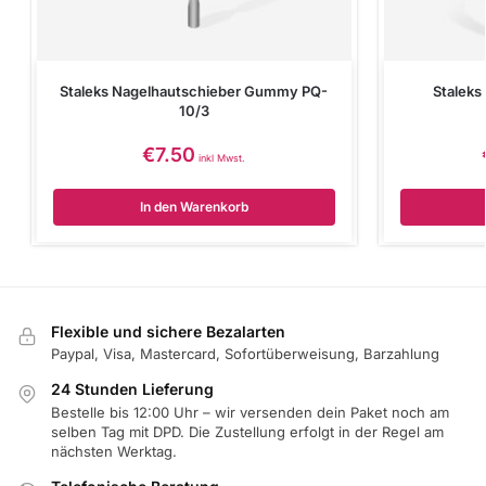
Staleks Nagelhautschieber Gummy PQ-
Stalek
10/3
€
7.50
inkl Mwst.
In den Warenkorb
Flexible und sichere Bezalarten
Paypal, Visa, Mastercard, Sofortüberweisung, Barzahlung
24 Stunden Lieferung
Bestelle bis 12:00 Uhr – wir versenden dein Paket noch am
selben Tag mit DPD. Die Zustellung erfolgt in der Regel am
nächsten Werktag.