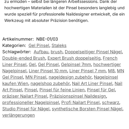
zu ermüden – selbst bei längeren Arbeitssessions. Dank der
hochwertigen Materialien ist der Pinsel besonders langlebig und
wurde speziell für professionelle Naildesigner entwickelt, die ein
Werkzeug mit absoluter Präzision benötigen.
Artikelnummer:
NBE-01/03
Kategorien:
Gel Pinsel
,
Staleks
Schlagwörter:
Aufbau
,
brush
,
Doppelseitiger Pinsel Nägel
,
Double-ended Brush
,
Expert Brush doppelseitig
,
French
Liner Pinsel
,
Gel
,
Gel Pinsel
,
Gelpinsel 7mm
,
hochwertiger
Nagelpinsel
,
Liner Pinsel 10 mm
,
Liner Pinsel 7 mm
,
M8
,
MN
Gel Pinsel
,
MN Pinsel
,
nageldesign zubehör
,
Nagelpinsel
kaufen Wien
,
nagelshop zubehör
,
Nail Art Liner Pinsel
,
Nail
Art Pinsel
,
Pinsel
,
Pinsel für feine Linien
,
Pinsel für Gel
,
präziser Nailart Pinsel
,
Präzisionspinsel Naildesign
,
professioneller Nagelpinsel
,
Profi Nailart Pinsel
,
schwarz
,
Studio Pinsel für Nägel
,
synthetische Borsten Pinsel Nägel
,
verlängerungen