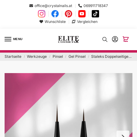
office@crystalnails.at
069911718347
Wunschliste
Vergleichen
MENU
Startseite
Werkzeuge
Pinsel
Gel Pinsel
Staleks Doppelseitiger Pinsel
/
/
/
/