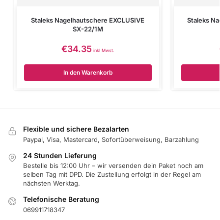
Staleks Nagelhautschere EXCLUSIVE
Staleks N
SX-22/1M
€
34.35
inkl Mwst.
In den Warenkorb
Flexible und sichere Bezalarten
Paypal, Visa, Mastercard, Sofortüberweisung, Barzahlung
24 Stunden Lieferung
Bestelle bis 12:00 Uhr – wir versenden dein Paket noch am
selben Tag mit DPD. Die Zustellung erfolgt in der Regel am
nächsten Werktag.
Telefonische Beratung
069911718347