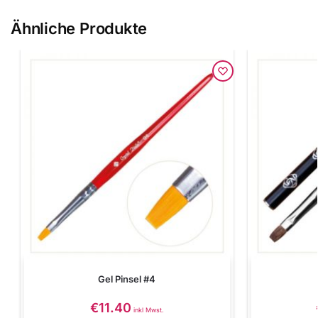
Ähnliche Produkte
Gel Pinsel #4
€
11.40
inkl Mwst.