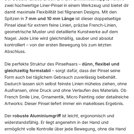
zwei hochwertige Liner-Pinsel in einem Werkzeug und bietet dir
damit maximale Flexibilität bei filigranen Designs. Mit den
Spitzen in
7 mm und 10 mm Länge
ist dieser doppelseitige
Pinsel ideal für extrem feine Linien, präzise French-Linien,
geometrische Muster und detaillierte Kunstwerke auf dem
Nagel. Jede Linie wird gleichmäßig, sauber und absolut
kontrolliert – von der ersten Bewegung bis zum letzten
Abschluss.
Die perfekte Struktur des Pinselhaars –
dünn, flexibel und
gleichzeitig formstabil
– sorgt dafür, dass der Pinsel seine
Form auch bei täglichem Gebrauch zuverlässig beibehält.
Dadurch lassen sich selbst feinste Linien mühelos ziehen, ohne
Ausfransen, ohne Druck und ohne Verlaufen des Materials. Ob
French Smile Line, Ornamentik, Micro Painting oder detailreiche
Artworks: Dieser Pinsel liefert immer ein makelloses Ergebnis.
Der
robuste Aluminiumgriff
ist leicht, ergonomisch und
widerstandsfähig. Er liegt angenehm in der Hand und
ermöglicht volle Kontrolle über jede Bewegung, ohne die Hand