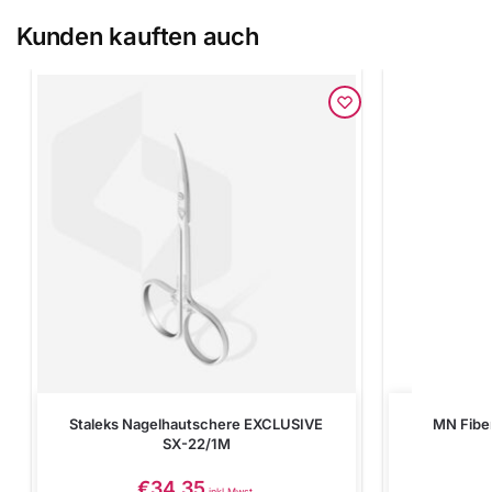
Kunden kauften auch
Staleks Nagelhautschere EXCLUSIVE
MN Fibe
SX-22/1M
€
34.35
inkl Mwst.