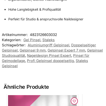
Hohe Langlebigkeit & Profiqualität
Perfekt für Studio & anspruchsvolle Naildesigner
Artikelnummer:
4823126603032
Kategorien:
Gel Pinsel
,
Staleks
Schlagwörter:
Aluminiumgriff Gelpinsel
,
Doppelseitiger
Gelpinsel
,
Gelpinsel 9 mm
,
Gelpinsel Expert 7 mm
,
Gelpinsel
Studioqualität
,
Nageldesign Pinsel Expert
,
Pinsel für
Gelmodellage
,
Profi Gelpinsel doppelseitig
,
Staleks
Gelpinsel
Ähnliche Produkte