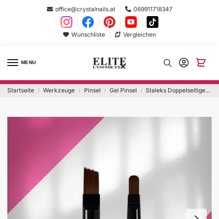
office@crystalnails.at
069911718347
Wunschliste
Vergleichen
MENU
Startseite
Werkzeuge
Pinsel
Gel Pinsel
Staleks Doppelseitiger Pinsel 04/09
/
/
/
/