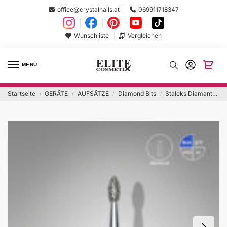
office@crystalnails.at
069911718347
Wunschliste
Vergleichen
MENU
Startseite
GERÄTE
AUFSÄTZE
Diamond Bits
Staleks Diamantfräser Runde Knospe Blau 1,6mm
/
/
/
/