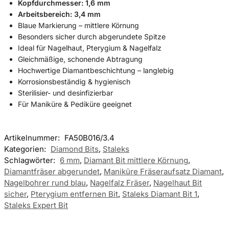
Kopfdurchmesser: 1,6 mm
Arbeitsbereich: 3,4 mm
Blaue Markierung – mittlere Körnung
Besonders sicher durch abgerundete Spitze
Ideal für Nagelhaut, Pterygium & Nagelfalz
Gleichmäßige, schonende Abtragung
Hochwertige Diamantbeschichtung – langlebig
Korrosionsbeständig & hygienisch
Sterilisier- und desinfizierbar
Für Maniküre & Pediküre geeignet
Artikelnummer:
FA50B016/3.4
Kategorien:
Diamond Bits
,
Staleks
Schlagwörter:
6 mm
,
Diamant Bit mittlere Körnung
,
Diamantfräser abgerundet
,
Maniküre Fräseraufsatz Diamant
,
Nagelbohrer rund blau
,
Nagelfalz Fräser
,
Nagelhaut Bit
sicher
,
Pterygium entfernen Bit
,
Staleks Diamant Bit 1
,
Staleks Expert Bit