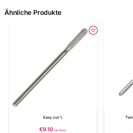
Ähnliche Produkte
Easy cut 1.
Twi
€
9.10
inkl Mwst.