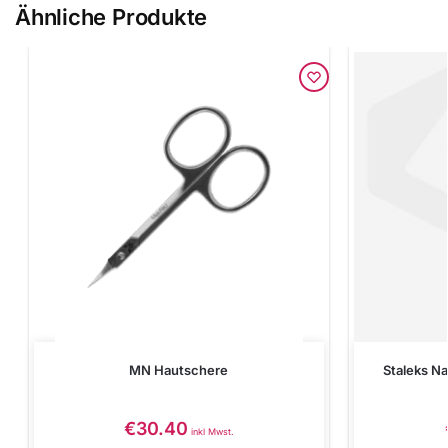
Ähnliche Produkte
MN Hautschere
Staleks N
€
30.40
inkl Mwst.