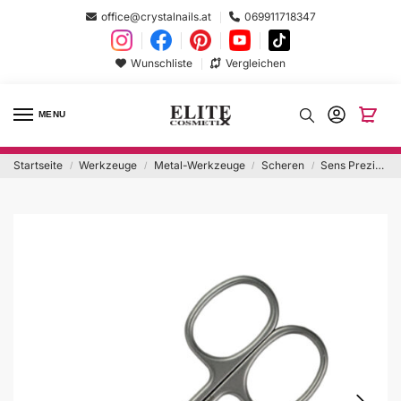
office@crystalnails.at
069911718347
Wunschliste
Vergleichen
MENU
Startseite
Werkzeuge
Metal-Werkzeuge
Scheren
Sens Prezision-Hautschere
/
/
/
/