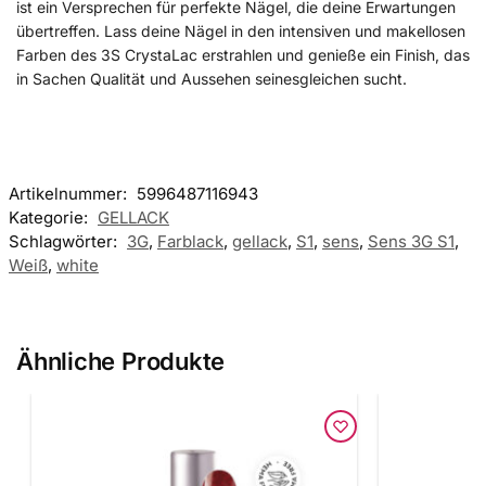
ist ein Versprechen für perfekte Nägel, die deine Erwartungen
übertreffen. Lass deine Nägel in den intensiven und makellosen
Farben des 3S CrystaLac erstrahlen und genieße ein Finish, das
in Sachen Qualität und Aussehen seinesgleichen sucht.
Artikelnummer:
5996487116943
Kategorie:
GELLACK
Schlagwörter:
3G
,
Farblack
,
gellack
,
S1
,
sens
,
Sens 3G S1
,
Weiß
,
white
Ähnliche Produkte