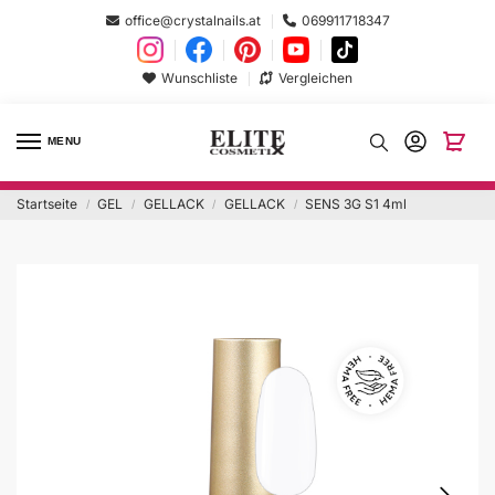
office@crystalnails.at
069911718347
Wunschliste
Vergleichen
MENU
Startseite
GEL
GELLACK
GELLACK
SENS 3G S1 4ml
/
/
/
/