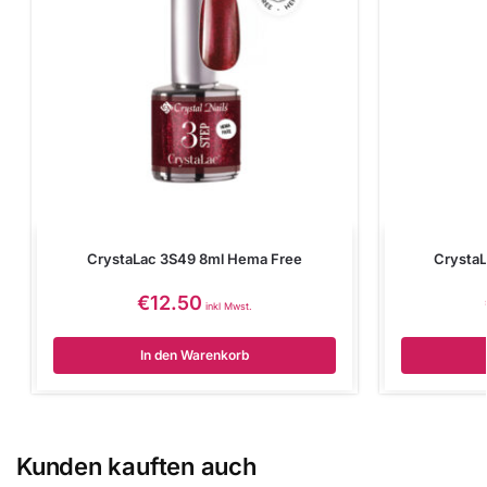
CrystaLac 3S49 8ml Hema Free
Crysta
€
12.50
inkl Mwst.
In den Warenkorb
Kunden kauften auch