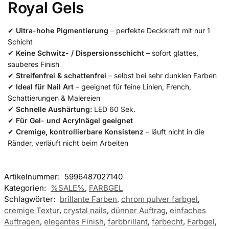
Royal Gels
✔
Ultra-hohe Pigmentierung
– perfekte Deckkraft mit nur 1
Schicht
✔
Keine Schwitz- / Dispersionsschicht
– sofort glattes,
sauberes Finish
✔
Streifenfrei & schattenfrei
– selbst bei sehr dunklen Farben
✔
Ideal für Nail Art
– geeignet für feine Linien, French,
Schattierungen & Malereien
✔
Schnelle Aushärtung:
LED 60 Sek.
✔
Für Gel- und Acrylnägel geeignet
✔
Cremige, kontrollierbare Konsistenz
– läuft nicht in die
Ränder, verläuft nicht beim Arbeiten
Artikelnummer:
5996487027140
Kategorien:
%SALE%
,
FARBGEL
Schlagwörter:
brillante Farben
,
chrom pulver farbgel
,
cremige Textur
,
crystal nails
,
dünner Auftrag
,
einfaches
Auftragen
,
elegantes Finish
,
farbbrillant
,
farbecht
,
Farbgel
,