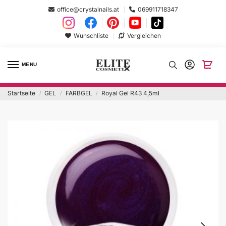
office@crystalnails.at
069911718347
Wunschliste
Vergleichen
MENU
Startseite
GEL
FARBGEL
Royal Gel R43 4,5ml
/
/
/