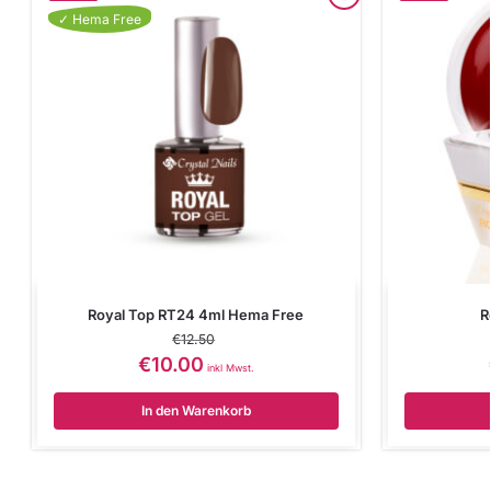
✓ Hema Free
Royal Top RT24 4ml Hema Free
R
€
12.50
€
10.00
inkl Mwst.
In den Warenkorb