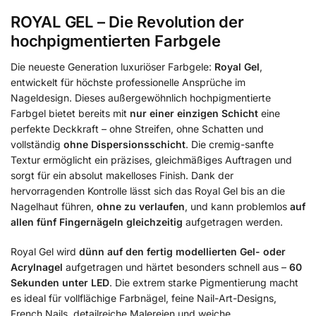
ROYAL GEL – Die Revolution der
hochpigmentierten Farbgele
Die neueste Generation luxuriöser Farbgele:
Royal Gel
,
entwickelt für höchste professionelle Ansprüche im
Nageldesign. Dieses außergewöhnlich hochpigmentierte
Farbgel bietet bereits mit
nur einer einzigen Schicht
eine
perfekte Deckkraft – ohne Streifen, ohne Schatten und
vollständig
ohne Dispersionsschicht
. Die cremig-sanfte
Textur ermöglicht ein präzises, gleichmäßiges Auftragen und
sorgt für ein absolut makelloses Finish. Dank der
hervorragenden Kontrolle lässt sich das Royal Gel bis an die
Nagelhaut führen,
ohne zu verlaufen
, und kann problemlos
auf
allen fünf Fingernägeln gleichzeitig
aufgetragen werden.
Royal Gel wird
dünn auf den fertig modellierten Gel- oder
Acrylnagel
aufgetragen und härtet besonders schnell aus –
60
Sekunden unter LED
. Die extrem starke Pigmentierung macht
es ideal für vollflächige Farbnägel, feine Nail-Art-Designs,
French Nails, detailreiche Malereien und weiche