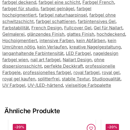
farbgel deckend
,
farbgel eine schicht
,
Farbgel French
,
farbgel für studio
,
farbgel gelnägel
,
farbgel
hochpigmentiert
,
farbgel naturhaarpinsel
,
farbgel ohne
schwitzschicht
,
farbgel schattieren
,
farbintensives Gel
,
Farbstabilität
,
French Design
,
Fullcover Gel
,
Gel für Nailart
,
Gelmalerei
,
glänzendes Finish
,
glattes Finish
,
hochdeckend
,
Hochpigmentiert
,
intensive Farben
,
kein Abfärben
,
kein
Umrühren nötig
,
kein Verlaufen
,
kreative Nagelgestaltung
,
langanhaltende Farbintensität
,
LED Farbgel
,
nageldesign
farbgel wien
,
nail art farbgel
,
Nailart Design
,
ohne
dispersionsschicht
,
perfekte Deckkraft
,
professionelle
Farbgele
,
professionelles farbgel
,
royal farbgel
,
royal gel
,
royal gel kaufen
,
splitterfrei
,
stabile Textur
,
Studioqualität
,
UV Farbgel
,
UV-/LED-härtend
,
vielseitige Farbpalette
Ähnliche Produkte
-20%
-20%