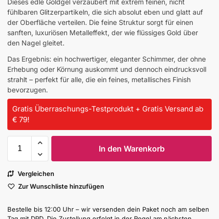
Dieses edle Goldgel verzaubert mit extrem feinen, nicht
fühlbaren Glitzerpartikeln, die sich absolut eben und glatt auf
der Oberfläche verteilen. Die feine Struktur sorgt für einen
sanften, luxuriösen Metalleffekt, der wie flüssiges Gold über
den Nagel gleitet.
Das Ergebnis: ein hochwertiger, eleganter Schimmer, der ohne
Erhebung oder Körnung auskommt und dennoch eindrucksvoll
strahlt – perfekt für alle, die ein feines, metallisches Finish
bevorzugen.
Gratis Überraschungs-Testprodukt + Gratis Versand ab
€ 79!
In den Warenkorb
Vergleichen
Zur Wunschliste hinzufügen
Bestelle bis 12:00 Uhr – wir versenden dein Paket noch am selben
Tag mit DPD. Die Zustellung erfolgt in der Regel am nächsten