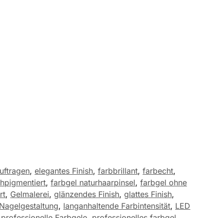
uftragen
,
elegantes Finish
,
farbbrillant
,
farbecht
,
hpigmentiert
,
farbgel naturhaarpinsel
,
farbgel ohne
rt
,
Gelmalerei
,
glänzendes Finish
,
glattes Finish
,
 Nagelgestaltung
,
langanhaltende Farbintensität
,
LED
,
professionelle Farbgele
,
professionelles farbgel
,