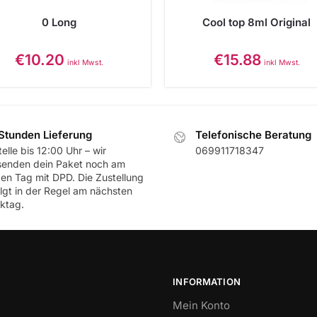
0 Long
Cool top 8ml Original
€
10.20
€
15.88
inkl Mwst.
inkl Mwst.
Stunden Lieferung
Telefonische Beratung
elle bis 12:00 Uhr – wir
069911718347
senden dein Paket noch am
ben Tag mit DPD. Die Zustellung
olgt in der Regel am nächsten
ktag.
INFORMATION
Mein Konto