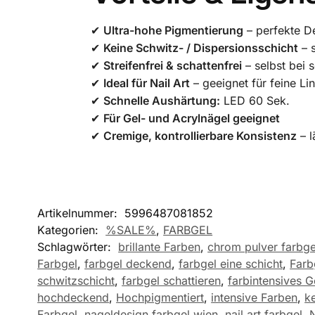
✔
Ultra-hohe Pigmentierung
– perfekte De
✔
Keine Schwitz- / Dispersionsschicht
– s
✔
Streifenfrei & schattenfrei
– selbst bei 
✔
Ideal für Nail Art
– geeignet für feine Li
✔
Schnelle Aushärtung:
LED 60 Sek.
✔
Für Gel- und Acrylnägel geeignet
✔
Cremige, kontrollierbare Konsistenz
– l
Artikelnummer:
5996487081852
Kategorien:
%SALE%
,
FARBGEL
Schlagwörter:
brillante Farben
,
chrom pulver farbge
Farbgel
,
farbgel deckend
,
farbgel eine schicht
,
Farb
schwitzschicht
,
farbgel schattieren
,
farbintensives G
hochdeckend
,
Hochpigmentiert
,
intensive Farben
,
k
Farbgel
,
nageldesign farbgel wien
,
nail art farbgel
,
N