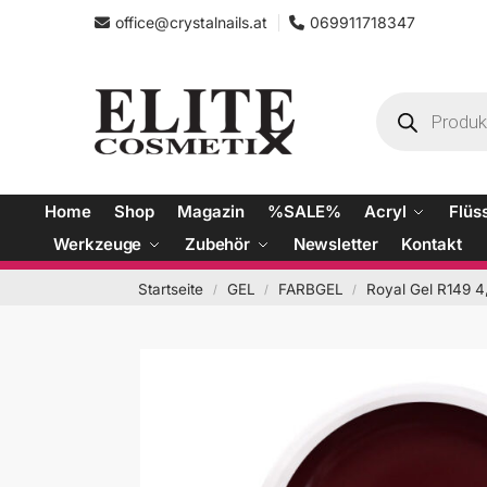
office@crystalnails.at
069911718347
Home
Shop
Magazin
%SALE%
Acryl
Flüs
Werkzeuge
Zubehör
Newsletter
Kontakt
Startseite
GEL
FARBGEL
Royal Gel R149 4
/
/
/