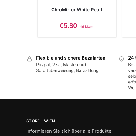
ChroMirror White Pearl
€
5.80
inkl Mwst.
Flexible und sichere Bezalarten
24 
Paypal, Visa, Mastercard,
Best
Sofortüberweisung, Barzahlung
ver
sel
erf
Wer
STORE – WIEN
Informieren Sie sich über alle Produkte