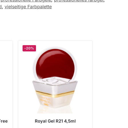
d
,
vielseitige Farbpalette
-20%
Free
Royal Gel R21 4,5ml