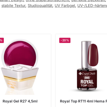
,
stabile Textur
,
Studioqualität
,
UV Farbgel
,
UV-/LED-härten
0%
-20%
Royal Gel R27 4,5ml
Royal Top RT11 4ml Hema 