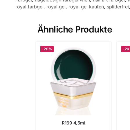
royal farbgel
,
royal gel
,
royal gel kaufen
,
splitterfrei
Ähnliche Produkte
-20%
-2
R169 4,5ml