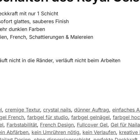
ckkraft mit nur 1 Schicht
ofort glattes, sauberes Finish
sehr dunklen Farben
nien, French, Schattierungen & Malereien
äuft nicht in die Ränder, verläuft nicht beim Arbeiten
l
,
cremige Textur
,
crystal nails
,
dünner Auftrag
,
einfaches A
gel French
,
farbgel für studio
,
farbgel gelnägel
,
farbgel hoc
el
,
Farbstabilität
,
French Design
,
Fullcover Gel
,
Gel für Naila
ein Abfärben
,
kein Umrühren nötig
,
kein Verlaufen
,
kreative
ailart Design
,
ohne dispersionsschicht
,
perfekte Deckkraft