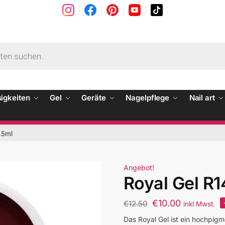
sigkeiten
Gel
Geräte
Nagelpflege
Nail art
,5ml
Angebot!
Royal Gel R1
€
10.00
€
12.50
inkl Mwst.
Das Royal Gel ist ein hochpigm