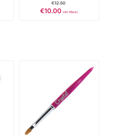
€
12.50
€
10.00
inkl Mwst.