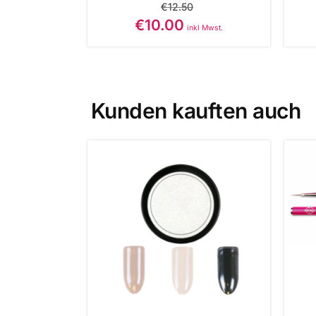
€
12.50
€
10.00
inkl Mwst.
Kunden kauften auch