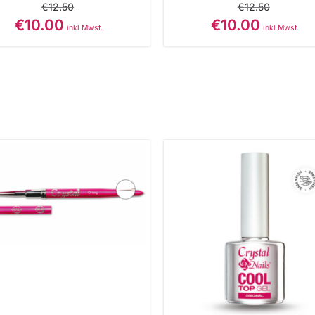
€
12.50
€
12.50
€
10.00
€
10.00
inkl Mwst.
inkl Mwst.