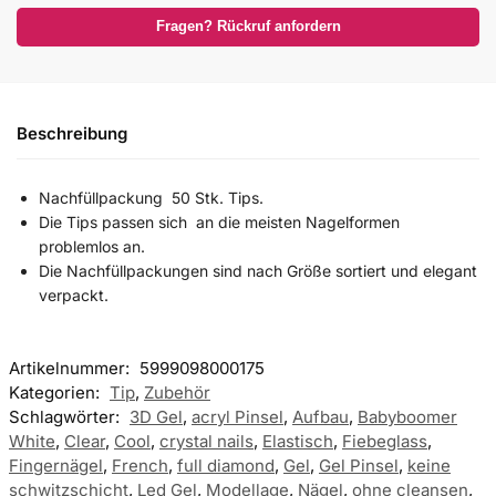
Fragen? Rückruf anfordern
Beschreibung
Nachfüllpackung 50 Stk. Tips.
Die Tips passen sich an die meisten Nagelformen
problemlos an.
Die Nachfüllpackungen sind nach Größe sortiert und elegant
verpackt.
Artikelnummer:
5999098000175
Kategorien:
Tip
,
Zubehör
Schlagwörter:
3D Gel
,
acryl Pinsel
,
Aufbau
,
Babyboomer
White
,
Clear
,
Cool
,
crystal nails
,
Elastisch
,
Fiebeglass
,
Fingernägel
,
French
,
full diamond
,
Gel
,
Gel Pinsel
,
keine
schwitzschicht
,
Led Gel
,
Modellage
,
Nägel
,
ohne cleansen
,