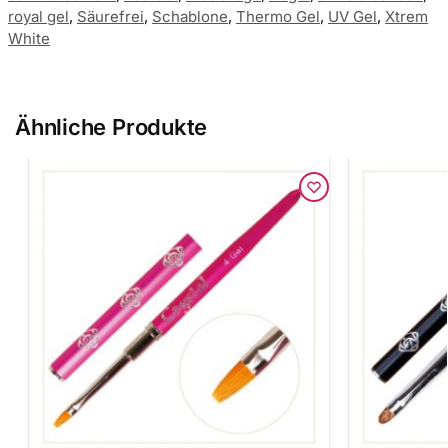
royal gel
,
Säurefrei
,
Schablone
,
Thermo Gel
,
UV Gel
,
Xtrem
White
Ähnliche Produkte