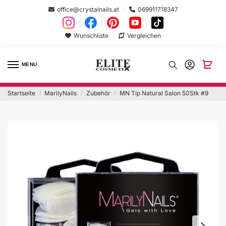
office@crystalnails.at
069911718347
Wunschliste
Vergleichen
MENU
Startseite
MarilyNails
Zubehör
MN Tip Natural Salon 50Stk #9
/
/
/