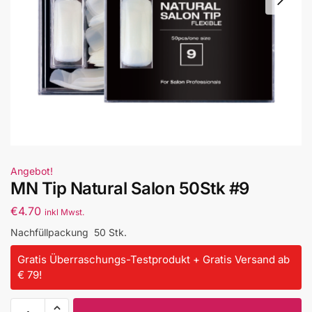
Angebot!
MN Tip Natural Salon 50Stk #9
€
4.70
inkl Mwst.
Nachfüllpackung 50 Stk.
Gratis Überraschungs-Testprodukt + Gratis Versand ab
€ 79!