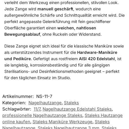
verleiht dem Werkzeug einen professionellen, stilvollen Look.
Jede Zange wird
manuell geschärft
, wodurch eine
außergewöhnliche Schärfe und Schnittqualität erreicht wird. Die
perfekt angepasste Gelenkführung mit fein geschliffener
Oberfläche garantiert einen
weichen, nahtlosen
Bewegungsablauf
, ohne Ruckeln oder Widerstand.
Diese Zange eignet sich ideal für die klassische Maniküre sowie
als unterstützendes Instrument für die
Hardware-Maniküre
und Pediküre
. Gefertigt aus rostfreiem
AISI 420 Edelstahl
, ist
sie langlebig, korrosionsbeständig und für alle gängigen
Sterilisations- und Desinfektionsmethoden geeignet – perfekt
für den täglichen Einsatz im Studio.
Artikelnummer:
NS-11-7
Kategorien:
Nagelhautzange
,
Staleks
Schlagwörter:
11/7
,
Nagelhautzange Edelstahl Staleks
,
professionelle Nagelhautzange Staleks
,
Staleks Hautzange
online kaufen
,
Staleks Maniküre Werkzeuge
,
Staleks
Nagelhautzange
,
Staleks Nagelhautzange 3 mm
,
Staleks