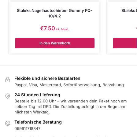
Staleks Nagelhautschieber Gummy PQ-
Staleks
10/4.2
€
7.50
inkl Mwst.
In den Warenkorb
Flexible und sichere Bezalarten
Paypal, Visa, Mastercard, Sofortüberweisung, Barzahlung
24 Stunden Lieferung
Bestelle bis 12:00 Uhr – wir versenden dein Paket noch am
selben Tag mit DPD. Die Zustellung erfolgt in der Regel am
nächsten Werktag.
Telefonische Beratung
069911718347