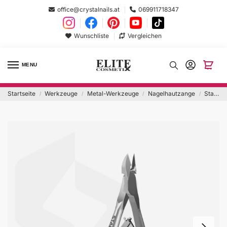
office@crystalnails.at
069911718347
Wunschliste
Vergleichen
MENU
Startseite
Werkzeuge
Metal-Werkzeuge
Nagelhautzange
Staleks Nagelhautzange SMART 11/7mm
/
/
/
/