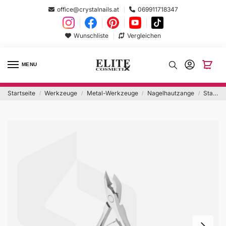
office@crystalnails.at
069911718347
Wunschliste
Vergleichen
MENU
Startseite
Werkzeuge
Metal-Werkzeuge
Nagelhautzange
Staleks Nagelhautzange EXPERT 90/5mm
/
/
/
/