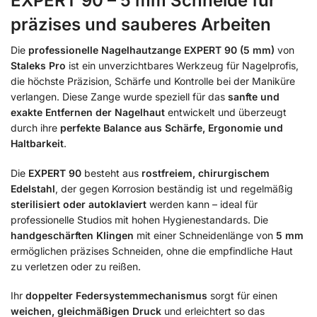
EXPERT 90 – 5 mm Schneide für
präzises und sauberes Arbeiten
Die
professionelle Nagelhautzange EXPERT 90 (5 mm)
von
Staleks Pro
ist ein unverzichtbares Werkzeug für Nagelprofis,
die höchste Präzision, Schärfe und Kontrolle bei der Maniküre
verlangen. Diese Zange wurde speziell für das
sanfte und
exakte Entfernen der Nagelhaut
entwickelt und überzeugt
durch ihre
perfekte Balance aus Schärfe, Ergonomie und
Haltbarkeit
.
Die
EXPERT 90
besteht aus
rostfreiem, chirurgischem
Edelstahl
, der gegen Korrosion beständig ist und regelmäßig
sterilisiert oder autoklaviert
werden kann – ideal für
professionelle Studios mit hohen Hygienestandards. Die
handgeschärften Klingen
mit einer Schneidenlänge von
5 mm
ermöglichen präzises Schneiden, ohne die empfindliche Haut
zu verletzen oder zu reißen.
Ihr
doppelter Federsystemmechanismus
sorgt für einen
weichen, gleichmäßigen Druck
und erleichtert so das