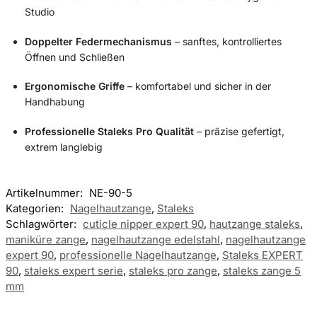
Studio
Doppelter Federmechanismus
– sanftes, kontrolliertes
Öffnen und Schließen
Ergonomische Griffe
– komfortabel und sicher in der
Handhabung
Professionelle Staleks Pro Qualität
– präzise gefertigt,
extrem langlebig
Artikelnummer:
NE-90-5
Kategorien:
Nagelhautzange
,
Staleks
Schlagwörter:
cuticle nipper expert 90
,
hautzange staleks
,
maniküre zange
,
nagelhautzange edelstahl
,
nagelhautzange
expert 90
,
professionelle Nagelhautzange
,
Staleks EXPERT
90
,
staleks expert serie
,
staleks pro zange
,
staleks zange 5
mm