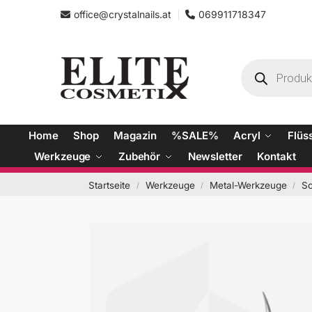
office@crystalnails.at
069911718347
Home
Shop
Magazin
%SALE%
Acryl
Flüs
Werkzeuge
Zubehör
Newsletter
Kontakt
Startseite
Werkzeuge
Metal-Werkzeuge
S
/
/
/