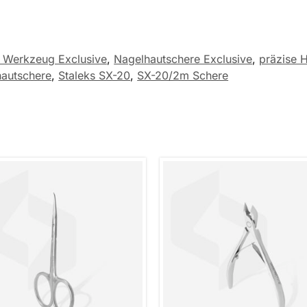
 Werkzeug Exclusive
,
Nagelhautschere Exclusive
,
präzise 
hautschere
,
Staleks SX-20
,
SX-20/2m Schere