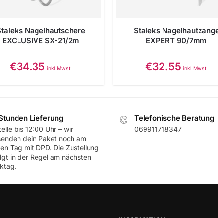
Staleks Nagelhautschere
Staleks Nagelhautzang
EXCLUSIVE SX-21/2m
EXPERT 90/7mm
€
34.35
€
32.55
inkl Mwst.
inkl Mwst.
Stunden Lieferung
Telefonische Beratung
elle bis 12:00 Uhr – wir
069911718347
senden dein Paket noch am
ben Tag mit DPD. Die Zustellung
olgt in der Regel am nächsten
ktag.