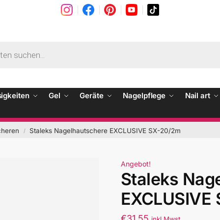
sigkeiten
Gel
Geräte
Nagelpflege
Nail art
cheren
Staleks Nagelhautschere EXCLUSIVE SX-20/2m
/
Angebot!
Staleks Nag
EXCLUSIVE 
€
31.55
inkl Mwst.