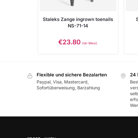
Staleks Zange ingrown toenails
NS-71-14
€
23.80
inkl Mwst.
Flexible und sichere Bezalarten
24 
Paypal, Visa, Mastercard,
Best
Sofortüberweisung, Barzahlung
ver
sel
erf
Wer