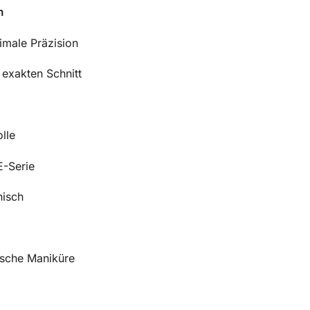
m
imale Präzision
 exakten Schnitt
lle
E-Serie
nisch
sische Maniküre