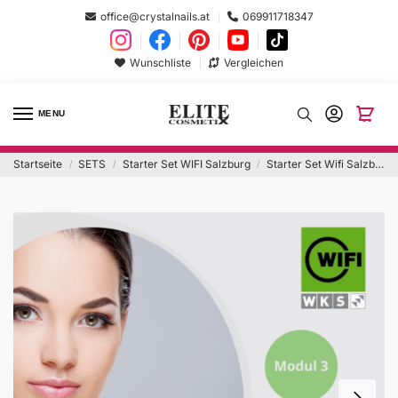
office@crystalnails.at
069911718347
Wunschliste
Vergleichen
MENU
Startseite
SETS
Starter Set WIFI Salzburg
Starter Set Wifi Salzburg Modul 3
/
/
/