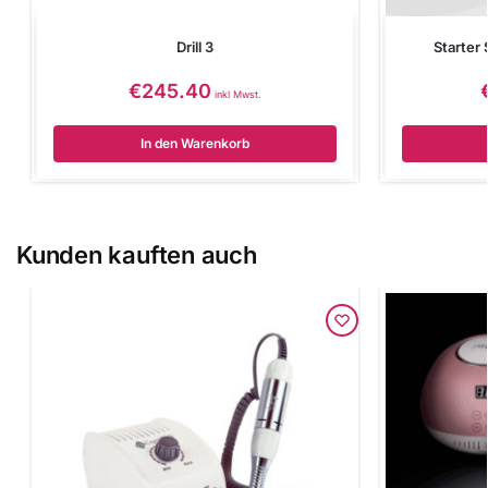
Drill 3
Starter 
€
245.40
inkl Mwst.
In den Warenkorb
Kunden kauften auch