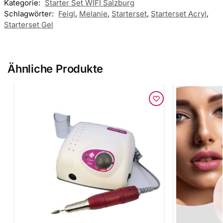
Kategorie:
Starter Set WIFI Salzburg
Schlagwörter:
Feigl
,
Melanie
,
Starterset
,
Starterset Acryl
,
Starterset Gel
Ähnliche Produkte