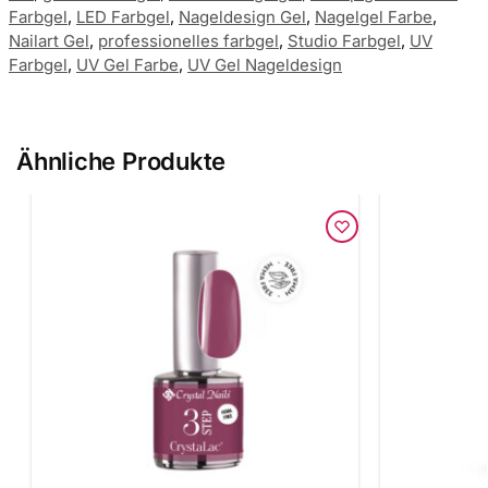
Farbgel
,
LED Farbgel
,
Nageldesign Gel
,
Nagelgel Farbe
,
Nailart Gel
,
professionelles farbgel
,
Studio Farbgel
,
UV
Farbgel
,
UV Gel Farbe
,
UV Gel Nageldesign
Ähnliche Produkte