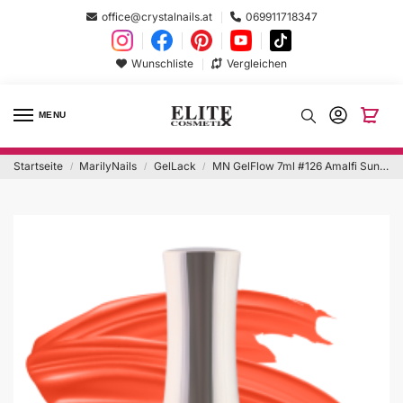
office@crystalnails.at
069911718347
Wunschliste
Vergleichen
MENU
Startseite
MarilyNails
GelLack
MN GelFlow 7ml #126 Amalfi Sunset
/
/
/