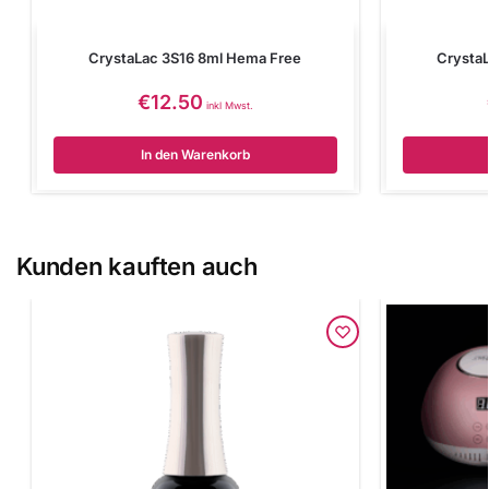
CrystaLac 3S16 8ml Hema Free
Crysta
€
12.50
inkl Mwst.
In den Warenkorb
Kunden kauften auch