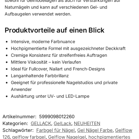
sowohl für Gelmodellagen als auch für Verstärkungen auf
Naturnägeln und kann auf verschiedenen Gel- und
Aufbaugelen verwendet werden.
Produktvorteile auf einen Blick
Intensive, moderne Farbnuance
Hochpigmentierte Formel mit ausgezeichneter Deckkraft
Cremige Konsistenz für streifenfreies Auftragen
Mittlere Viskosität – kein Verlaufen
Ideal für Fullcover, Nailart und French-Designs
Langanhaltende Farbbrillanz
Geeignet für professionelle Nagelstudios und private
Anwender
Aushärtung unter UV- und LED-Lampe
Artikelnummer:
5999098012260
Kategorien:
GELLACK
,
GelLack
,
NEUHEITEN
Schlagwörter:
Farbgel für Nägel
,
Gel Nägel Farbe
,
Gelflow
126
,
gelflow farbgel
,
Gelflow Nagelgel
,
hochpigmentiertes