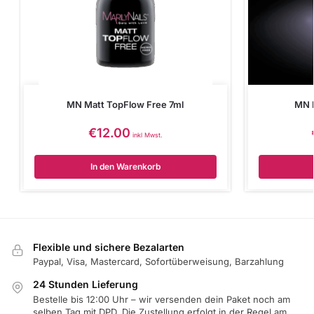
MN Matt TopFlow Free 7ml
MN 
€
12.00
inkl Mwst.
In den Warenkorb
Flexible und sichere Bezalarten
Paypal, Visa, Mastercard, Sofortüberweisung, Barzahlung
24 Stunden Lieferung
Bestelle bis 12:00 Uhr – wir versenden dein Paket noch am
selben Tag mit DPD. Die Zustellung erfolgt in der Regel am