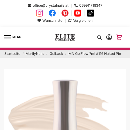
office@crystalnails.at
069911718347
Wunschliste
Vergleichen
MENU
Startseite
MarilyNails
GelLack
MN GelFlow 7ml #116 Naked Pie
/
/
/