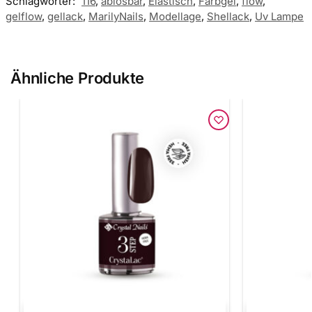
Schlagwörter:
116
,
ablösbar
,
Elastisch
,
Farbgel
,
flow
,
gelflow
,
gellack
,
MarilyNails
,
Modellage
,
Shellack
,
Uv Lampe
Ähnliche Produkte