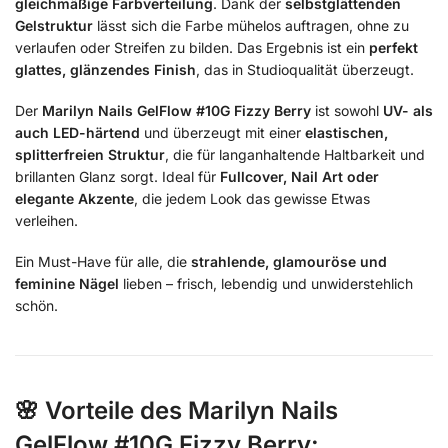
gleichmäßige Farbverteilung
. Dank der
selbstglättenden
Gelstruktur
lässt sich die Farbe mühelos auftragen, ohne zu
verlaufen oder Streifen zu bilden. Das Ergebnis ist ein
perfekt
glattes, glänzendes Finish
, das in Studioqualität überzeugt.
Der
Marilyn Nails GelFlow #10G Fizzy Berry
ist sowohl
UV- als
auch LED-härtend
und überzeugt mit einer
elastischen,
splitterfreien Struktur
, die für langanhaltende Haltbarkeit und
brillanten Glanz sorgt. Ideal für
Fullcover, Nail Art oder
elegante Akzente
, die jedem Look das gewisse Etwas
verleihen.
Ein Must-Have für alle, die
strahlende, glamouröse und
feminine Nägel
lieben – frisch, lebendig und unwiderstehlich
schön.
🌸
Vorteile des Marilyn Nails
GelFlow #10G Fizzy Berry: