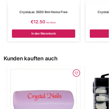
CrystaLac 3S50 8ml Hema Free
Crysta
€
12.50
inkl Mwst.
In den Warenkorb
Kunden kauften auch