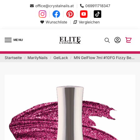
office@crystalnails.at
069911718347
Wunschliste
Vergleichen
MENU
Startseite
MarilyNails
GelLack
MN GelFlow 7ml #10FG Fizzy Berry
/
/
/