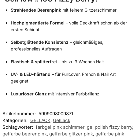
Strahlendes Beerenpink
mit feinem Glitzerschimmer
Hochpigmentierte Formel
– volle Deckkraft schon ab der
ersten Schicht
Selbstglättende Konsistenz
– gleichmäßiges,
professionelles Auftragen
Elastisch & splitterfrei
– bis zu 3 Wochen Halt
UV- & LED-härtend
– für Fullcover, French & Nail Art
geeignet
Luxuriöser Glanz
mit intensiver Farbbrillanz
Artikelnummer:
5999098009871
Kategorien:
GELLACK
,
GelLack
Schlagwörter:
farbgel pink schimmer
,
gel polish fizzy berry
,
gelfarbe beerenpink
,
gelfarbe glitzer pink
,
gelfarbe pink