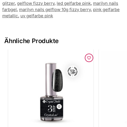
glitzer
,
gelflow fizzy berry
,
led gelfarbe pink
,
marilyn nails
farbgel
,
marilyn nails gelflow 10g fizzy berry
,
pink gelfarbe
metallic
,
uv gelfarbe pink
Ähnliche Produkte