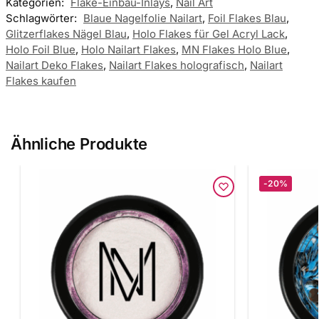
Kategorien:
Flake-Einbau-Inlays
,
Nail Art
Schlagwörter:
Blaue Nagelfolie Nailart
,
Foil Flakes Blau
,
Glitzerflakes Nägel Blau
,
Holo Flakes für Gel Acryl Lack
,
Holo Foil Blue
,
Holo Nailart Flakes
,
MN Flakes Holo Blue
,
Nailart Deko Flakes
,
Nailart Flakes holografisch
,
Nailart
Flakes kaufen
Ähnliche Produkte
-20%