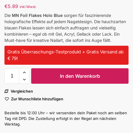
€
5.89
inkl Mwst.
Die
MN Foil Flakes Holo Blue
sorgen für faszinierende
holografische Effekte auf jedem Nageldesign. Die hauchzarten
blauen Flakes lassen sich einfach auftragen und vielseitig
kombinieren – egal ob mit Gel, Acryl, Gellack oder Lack. Ein
Must-have für kreative Nailart, die sofort ins Auge fällt.
Gratis Überraschungs-Testprodukt + Gratis Versand ab
€ 79!
In den Warenkorb
Vergleichen
Zur Wunschliste hinzufügen
Bestelle bis 12:00 Uhr – wir versenden dein Paket noch am selben
Tag mit DPD. Die Zustellung erfolgt in der Regel am nächsten
Werktag.