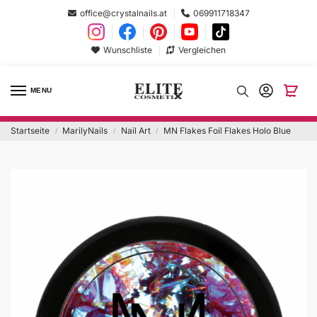
office@crystalnails.at
069911718347
Wunschliste
Vergleichen
MENU
Startseite
MarilyNails
Nail Art
MN Flakes Foil Flakes Holo Blue
/
/
/