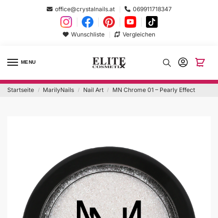
office@crystalnails.at
069911718347
Wunschliste
Vergleichen
MENU
Startseite
MarilyNails
Nail Art
MN Chrome 01 – Pearly Effect
/
/
/