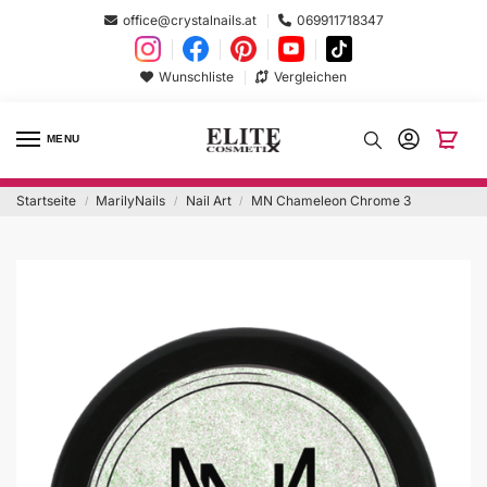
office@crystalnails.at
069911718347
Wunschliste
Vergleichen
MENU
Startseite
MarilyNails
Nail Art
MN Chameleon Chrome 3
/
/
/