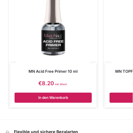
MN Acid Free Primer 10 ml
MN TOPF
€
8.20
inkl Mwst.
In den Warenkorb
Flexible und sichere Bezalarten