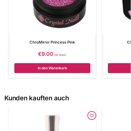
ChroMirror Princess Pink
Ch
€
9.00
inkl Mwst.
In den Warenkorb
Kunden kauften auch