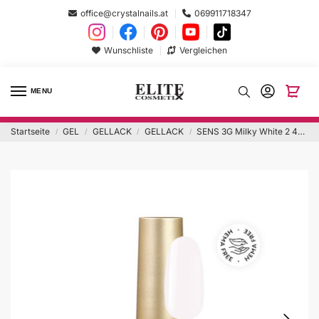
office@crystalnails.at
069911718347
Wunschliste
Vergleichen
MENU
Startseite
GEL
GELLACK
GELLACK
SENS 3G Milky White 2 4ml Hema Free
/
/
/
/