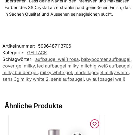
übertreffen. Lass deine Nägel in den intensiven und makellosen
Farben des 3S CrystaLac erstrahlen und genieße ein Finish, das
in Sachen Qualität und Aussehen seinesgleichen sucht.
Artikelnummer:
5996487113706
Kategorie:
GELLACK
Schlagwörter:
aufbaugel weiß rosa
,
babyboomer aufbaugel
,
cover gel milky
,
led aufbaugel milky
,
milchig weiß aufbaugel
,
milky builder gel
,
milky white gel
,
modellagegel milky white
,
sens 3g milky white 2
,
sens aufbaugel
,
uv aufbaugel weiß
Ähnliche Produkte