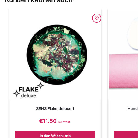
SENS Flake deluxe 1
Handa
€
11.50
inkl Mwst.
In den Warenkorb