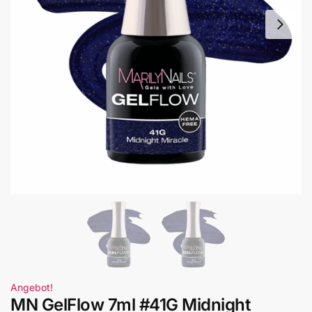
Angebot!
MN GelFlow 7ml #41G Midnight