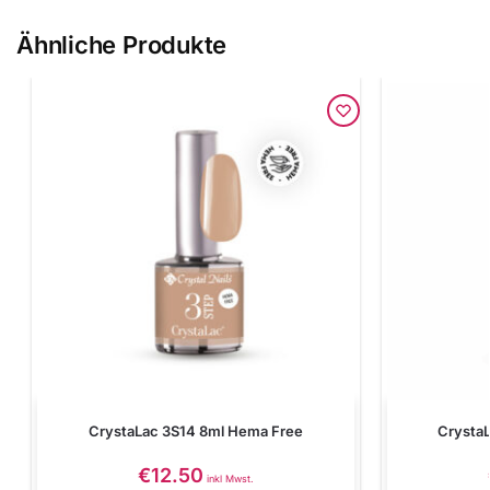
Ähnliche Produkte
CrystaLac 3S14 8ml Hema Free
Crysta
€
12.50
inkl Mwst.