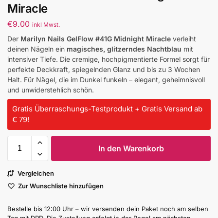
Miracle
€
9.00
inkl Mwst.
Der
Marilyn Nails GelFlow #41G Midnight Miracle
verleiht
deinen Nägeln ein
magisches, glitzerndes Nachtblau
mit
intensiver Tiefe. Die cremige, hochpigmentierte Formel sorgt für
perfekte Deckkraft, spiegelnden Glanz und bis zu 3 Wochen
Halt. Für Nägel, die im Dunkel funkeln – elegant, geheimnisvoll
und unwiderstehlich schön.
Gratis Überraschungs-Testprodukt + Gratis Versand ab
€ 79!
In den Warenkorb
Vergleichen
Zur Wunschliste hinzufügen
Bestelle bis 12:00 Uhr – wir versenden dein Paket noch am selben