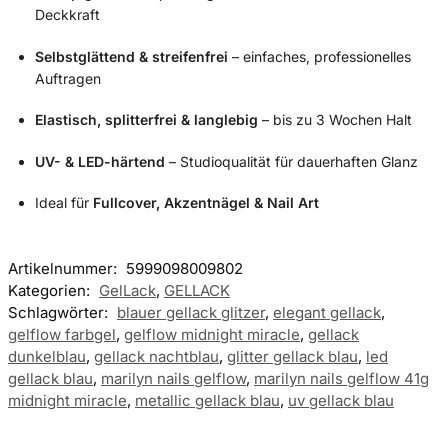
Deckkraft
Selbstglättend & streifenfrei
– einfaches, professionelles
Auftragen
Elastisch, splitterfrei & langlebig
– bis zu 3 Wochen Halt
UV- & LED-härtend
– Studioqualität für dauerhaften Glanz
Ideal für
Fullcover, Akzentnägel & Nail Art
Artikelnummer:
5999098009802
Kategorien:
GelLack
,
GELLACK
Schlagwörter:
blauer gellack glitzer
,
elegant gellack
,
gelflow farbgel
,
gelflow midnight miracle
,
gellack
dunkelblau
,
gellack nachtblau
,
glitter gellack blau
,
led
gellack blau
,
marilyn nails gelflow
,
marilyn nails gelflow 41g
midnight miracle
,
metallic gellack blau
,
uv gellack blau