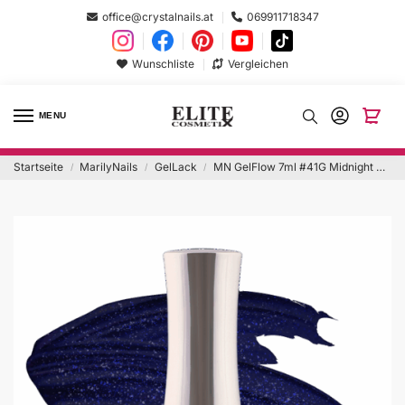
office@crystalnails.at
069911718347
Wunschliste
Vergleichen
MENU
Startseite
MarilyNails
GelLack
MN GelFlow 7ml #41G Midnight Miracle
/
/
/