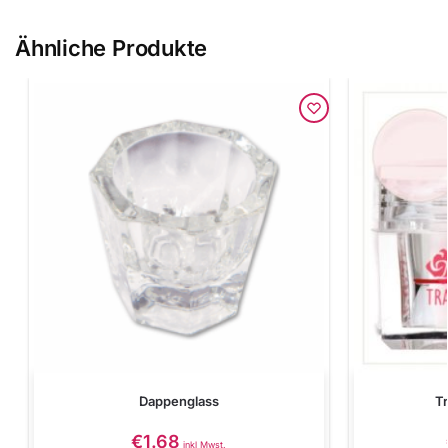
Ähnliche Produkte
Dappenglass
Tr
€
1.68
inkl Mwst.