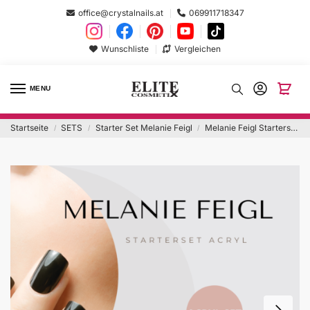
office@crystalnails.at
069911718347
Wunschliste
Vergleichen
MENU
Startseite
SETS
Starter Set Melanie Feigl
Melanie Feigl Starterset Acryl
/
/
/