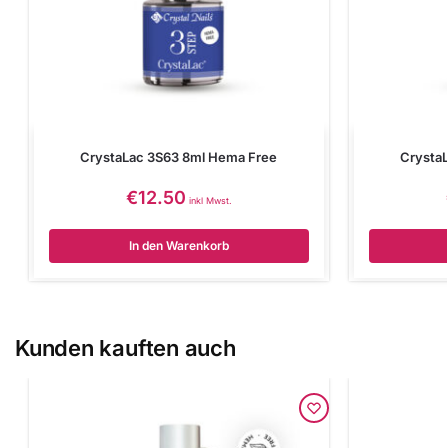
CrystaLac 3S63 8ml Hema Free
Crysta
€
12.50
inkl Mwst.
In den Warenkorb
Kunden kauften auch