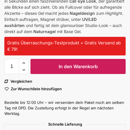
in Sekunden einen faszinierenden
Cat-Eye Look
, der garantiert
alle Blicke auf sich zieht. Ob als Fullcover oder für aufregende
Akzente – dieses Gel macht jedes
Nageldesign
zum Highlight.
Einfach auftragen, Magnet drüber, unter
UV/LED
aushärten
und fertig ist dein glamouröser Studio-Look – auch
direkt auf dem
Naturnagel
mit Base Gel.
Gratis Überraschungs-Testprodukt + Gratis Versand ab
€ 79!
In den Warenkorb
Vergleichen
Zur Wunschliste hinzufügen
Bestelle bis 12:00 Uhr – wir versenden dein Paket noch am selben
Tag mit DPD. Die Zustellung erfolgt in der Regel am nächsten
Werktag.
Schnelle Lieferung