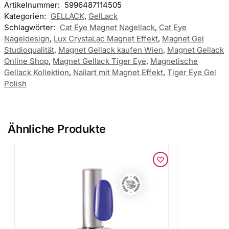
Artikelnummer:
5996487114505
Kategorien:
GELLACK
,
GelLack
Schlagwörter:
Cat Eye Magnet Nagellack
,
Cat Eye
Nageldesign
,
Lux CrystaLac Magnet Effekt
,
Magnet Gel
Studioqualität
,
Magnet Gellack kaufen Wien
,
Magnet Gellack
Online Shop
,
Magnet Gellack Tiger Eye
,
Magnetische
Gellack Kollektion
,
Nailart mit Magnet Effekt
,
Tiger Eye Gel
Polish
Ähnliche Produkte