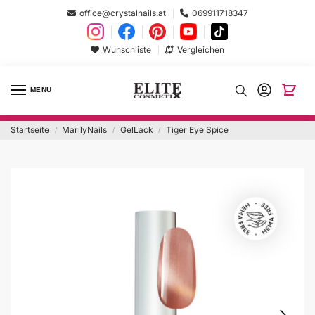
office@crystalnails.at
069911718347
Wunschliste
Vergleichen
MENU
Startseite
MarilyNails
GelLack
Tiger Eye Spice
/
/
/