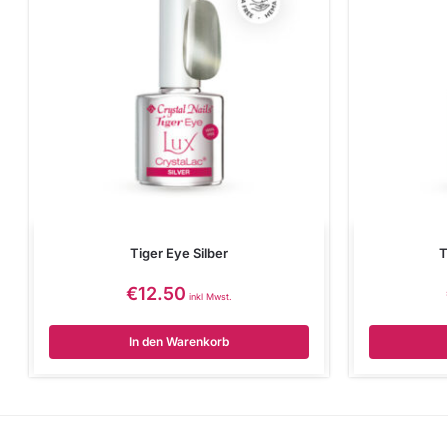
Tiger Eye Silber
T
€
12.50
inkl Mwst.
In den Warenkorb