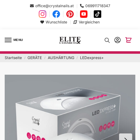
office@crystalnails.at
069911718347
Wunschliste
Vergleichen
MENU
Startseite
GERÄTE
AUSHÄRTUNG
LEDexpress+
/
/
/