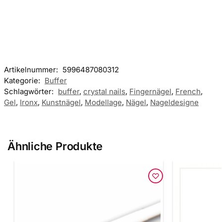
Artikelnummer:
5996487080312
Kategorie:
Buffer
Schlagwörter:
buffer
,
crystal nails
,
Fingernägel
,
French
,
Gel
,
Ironx
,
Kunstnägel
,
Modellage
,
Nägel
,
Nageldesigne
Ähnliche Produkte