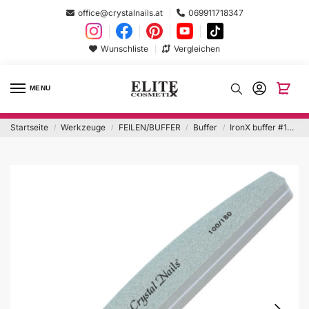
office@crystalnails.at
069911718347
Wunschliste
Vergleichen
MENU
Startseite
Werkzeuge
FEILEN/BUFFER
Buffer
IronX buffer #100/180
/
/
/
/