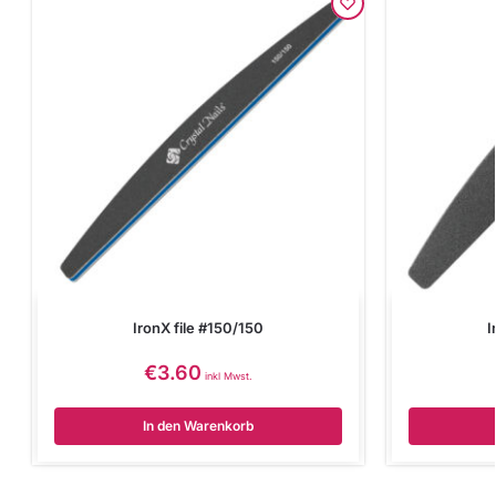
IronX file #150/150
I
€
3.60
inkl Mwst.
In den Warenkorb