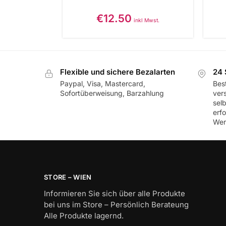
€
12.50
inkl Mwst.
Flexible und sichere Bezalarten
24 
Paypal, Visa, Mastercard,
Best
Sofortüberweisung, Barzahlung
ver
sel
erf
Wer
STORE – WIEN
Informieren Sie sich über alle Produkte
bei uns im Store – Persönlich Berateung
Alle Produkte lagernd.