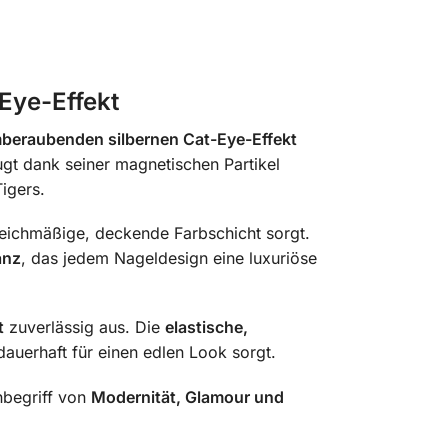
-Eye-Effekt
beraubenden silbernen Cat-Eye-Effekt
ugt dank seiner magnetischen Partikel
Tigers.
gleichmäßige, deckende Farbschicht sorgt.
anz
, das jedem Nageldesign eine luxuriöse
t
zuverlässig aus. Die
elastische,
auerhaft für einen edlen Look sorgt.
Inbegriff von
Modernität, Glamour und