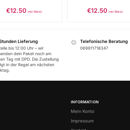
€
12.50
€
12.50
inkl Mwst.
inkl Mwst.
Stunden Lieferung
Telefonische Beratung
elle bis 12:00 Uhr – wir
069911718347
senden dein Paket noch am
ben Tag mit DPD. Die Zustellung
olgt in der Regel am nächsten
ktag.
INFORMATION
Mein Konto
Impressum