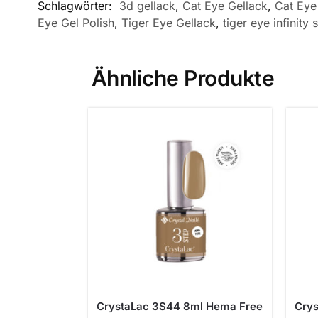
Schlagwörter:
3d gellack
,
Cat Eye Gellack
,
Cat Eye
Eye Gel Polish
,
Tiger Eye Gellack
,
tiger eye infinity s
Ähnliche Produkte
CrystaLac 3S44 8ml Hema Free
Cry