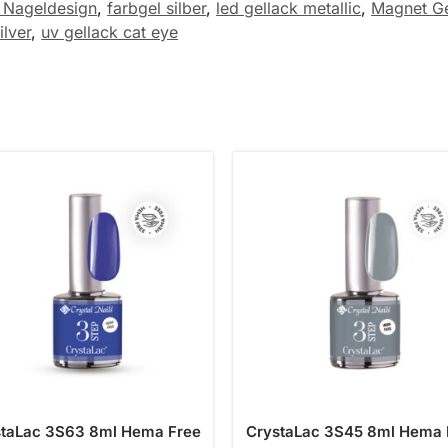
 Nageldesign
,
farbgel silber
,
led gellack metallic
,
Magnet Ge
ilver
,
uv gellack cat eye
staLac 3S63 8ml Hema Free
CrystaLac 3S45 8ml Hema 