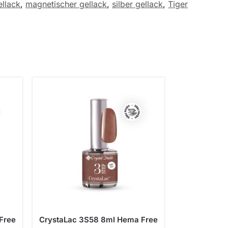
llack
,
magnetischer gellack
,
silber gellack
,
Tiger
Free
CrystaLac 3S58 8ml Hema Free