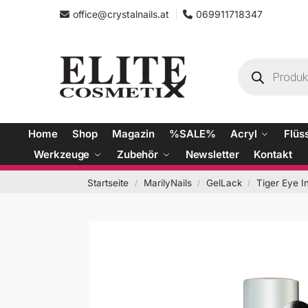
office@crystalnails.at
069911718347
Home
Shop
Magazin
%SALE%
Acryl
Flüs
Werkzeuge
Zubehör
Newsletter
Kontakt
Startseite
MarilyNails
GelLack
Tiger Eye In
/
/
/