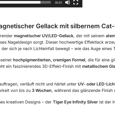
00:03
 Magnetischer Gellack mit silbernem Cat
ierender
magnetischer UV/LED-Gellack
, der mit seinem
atem
öses Nageldesign sorgt. Dieser hochwertige Effektlack erze
, der sich je nach Lichteinfall bewegt – wie das Auge eines 
 seiner
hochpigmentierten, cremigen Formel
, die für eine 
ht ein faszinierendes 3D-Effekt-Finish mit
metallischem Gl
auftragen, verläuft nicht und härtet unter
UV- oder LED-Lich
arkeit von bis zu
3 Wochen
, während das glänzende Finish d
ines kreativen Designs – der
Tiger Eye Infinity Silver
ist der 