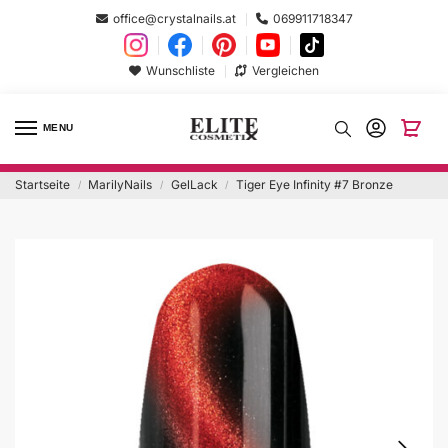
office@crystalnails.at
069911718347
Wunschliste
Vergleichen
MENU
Startseite
MarilyNails
GelLack
Tiger Eye Infinity #7 Bronze
/
/
/