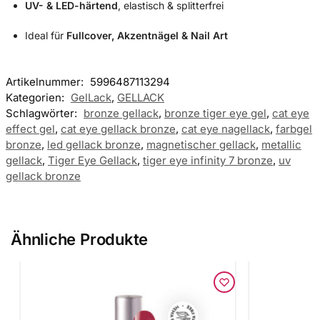
UV- & LED-härtend
, elastisch & splitterfrei
Ideal für
Fullcover, Akzentnägel & Nail Art
Artikelnummer:
5996487113294
Kategorien:
GelLack
,
GELLACK
Schlagwörter:
bronze gellack
,
bronze tiger eye gel
,
cat eye
effect gel
,
cat eye gellack bronze
,
cat eye nagellack
,
farbgel
bronze
,
led gellack bronze
,
magnetischer gellack
,
metallic
gellack
,
Tiger Eye Gellack
,
tiger eye infinity 7 bronze
,
uv
gellack bronze
Ähnliche Produkte