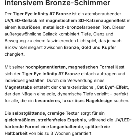
intensivem Bronze-Schimmer
Der
Tiger Eye Infinity #7 Bronze
ist ein atemberaubender
UV/LED-Gellack
mit
magnetischem 3D-Katzenaugeneffekt
in
einem
luxuriösen, metallisch-bronzefarbenen Ton
. Dieser
außergewöhnliche Gellack kombiniert Tiefe, Glanz und
Bewegung zu einem faszinierenden Lichtspiel, das je nach
Blickwinkel elegant zwischen
Bronze, Gold und Kupfer
changiert.
Mit seiner
hochpigmentierten, magnetischen Formel
lässt
sich der
Tiger Eye Infinity #7 Bronze
einfach auftragen und
individuell gestalten. Durch die Verwendung eines
Magnetstabs
entsteht der charakteristische
„Cat Eye“-Effekt
,
der den Nägeln eine edle, dynamische Tiefe verleiht – perfekt
für alle, die ein
besonderes, luxuriöses Nageldesign
suchen.
Die
selbstglättende, cremige Textur
sorgt für ein
gleichmäßiges, streifenfreies Ergebnis
, während die
UV/LED-
härtende Formel
eine
langanhaltende, splitterfreie
Haltbarkeit
von bis zu 3 Wochen garantiert.