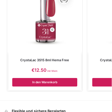
CrystaLac 3S15 8ml Hema Free
Crysta
€
12.50
inkl Mwst.
In den Warenkorb
Flexible und sichere Bezalarten