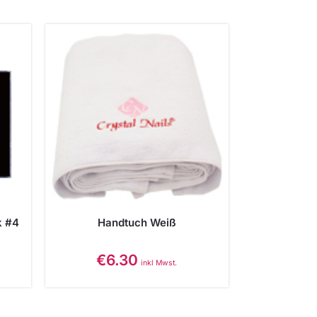
k #4
Handtuch Weiß
€
6.30
inkl Mwst.