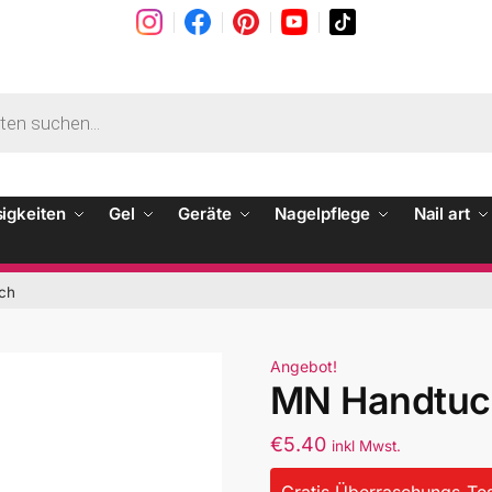
sigkeiten
Gel
Geräte
Nagelpflege
Nail art
ch
Angebot!
MN Handtuc
€
5.40
inkl Mwst.
Gratis Überraschungs-Tes