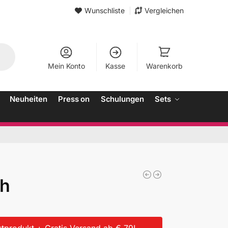
Wunschliste
Vergleichen
Mein Konto
Kasse
Warenkorb
Neuheiten
Press on
Schulungen
Sets
h
tprodukt + Gratis Versand ab € 79!