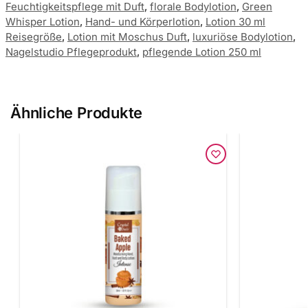
Feuchtigkeitspflege mit Duft
,
florale Bodylotion
,
Green
Whisper Lotion
,
Hand- und Körperlotion
,
Lotion 30 ml
Reisegröße
,
Lotion mit Moschus Duft
,
luxuriöse Bodylotion
,
Nagelstudio Pflegeprodukt
,
pflegende Lotion 250 ml
Ähnliche Produkte