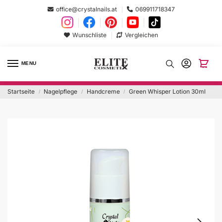
office@crystalnails.at
069911718347
Wunschliste
Vergleichen
MENU
Startseite
Nagelpflege
Handcreme
Green Whisper Lotion 30ml
/
/
/