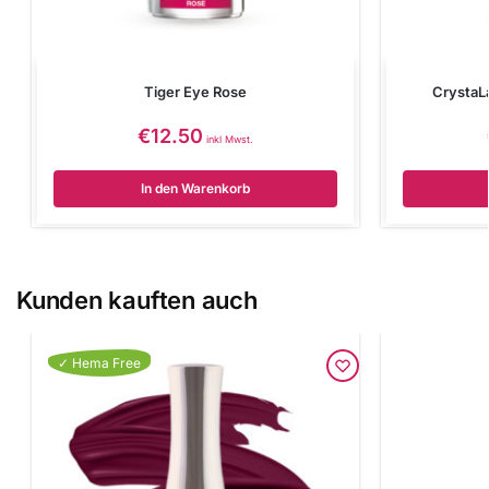
Tiger Eye Rose
CrystaL
€
12.50
inkl Mwst.
In den Warenkorb
Kunden kauften auch
✓ Hema Free