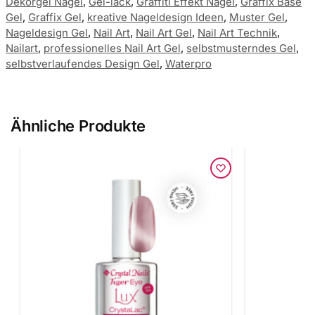
Dekorgel Nägel
,
Gel-lack
,
Graffiti Effekt Nägel
,
Graffix Base
Gel
,
Graffix Gel
,
kreative Nageldesign Ideen
,
Muster Gel
,
Nageldesign Gel
,
Nail Art
,
Nail Art Gel
,
Nail Art Technik
,
Nailart
,
professionelles Nail Art Gel
,
selbstmusterndes Gel
,
selbstverlaufendes Design Gel
,
Waterpro
Ähnliche Produkte