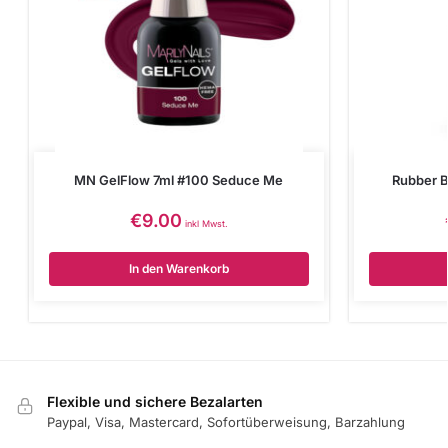
MN GelFlow 7ml #100 Seduce Me
Rubber B
€
9.00
inkl Mwst.
In den Warenkorb
Flexible und sichere Bezalarten
Paypal, Visa, Mastercard, Sofortüberweisung, Barzahlung