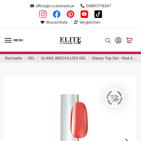
office@crystalnails.at
069911718347
Wunschliste
Vergleichen
MENU
Startseite
GEL
GLANZ ABSCHLUSS GEL
Glassy Top Gel – Red 4ml
/
/
/