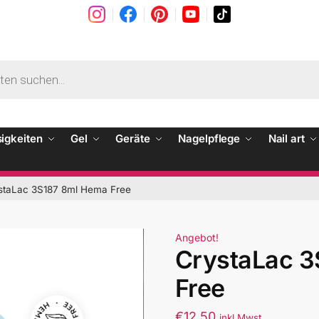
sigkeiten
Gel
Geräte
Nagelpflege
Nail art
staLac 3S187 8ml Hema Free
Angebot!
CrystaLac 
Free
€
12.50
inkl Mwst.