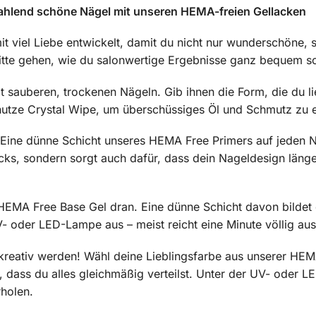
strahlend schöne Nägel mit unseren HEMA-freien Gellacken
t viel Liebe entwickelt, damit du nicht nur wunderschöne,
ritte gehen, wie du salonwertige Ergebnisse ganz bequem so
t sauberen, trockenen Nägeln. Gib ihnen die Form, die du li
nutze Crystal Wipe, um überschüssiges Öl und Schmutz zu ent
Eine dünne Schicht unseres HEMA Free Primers auf jeden Nag
cks, sondern sorgt auch dafür, dass dein Nageldesign länger
EMA Free Base Gel dran. Eine dünne Schicht davon bildet 
V- oder LED-Lampe aus – meist reicht eine Minute völlig aus
kreativ werden! Wähl deine Lieblingsfarbe aus unserer HEMA
f, dass du alles gleichmäßig verteilst. Unter der UV- oder
rholen.