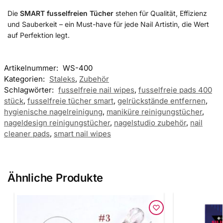
Die
SMART fusselfreien Tücher
stehen für Qualität, Effizienz
und Sauberkeit – ein Must-have für jede Nail Artistin, die Wert
auf Perfektion legt.
Artikelnummer:
WS-400
Kategorien:
Staleks
,
Zubehör
Schlagwörter:
fusselfreie nail wipes
,
fusselfreie pads 400
stück
,
fusselfreie tücher smart
,
gelrückstände entfernen
,
hygienische nagelreinigung
,
maniküre reinigungstücher
,
nageldesign reinigungstücher
,
nagelstudio zubehör
,
nail
cleaner pads
,
smart nail wipes
Ähnliche Produkte