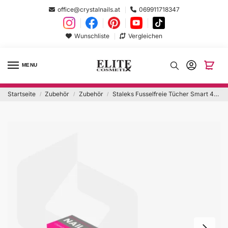
office@crystalnails.at
069911718347
Wunschliste
Vergleichen
MENU
Startseite
Zubehör
Zubehör
Staleks Fusselfreie Tücher Smart 400 stk.
/
/
/