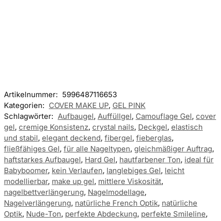
Artikelnummer:
5996487116653
Kategorien:
COVER MAKE UP
,
GEL PINK
Schlagwörter:
Aufbaugel
,
Auffüllgel
,
Camouflage Gel
,
cover
gel
,
cremige Konsistenz
,
crystal nails
,
Deckgel
,
elastisch
und stabil
,
elegant deckend
,
fibergel
,
fieberglas
,
fließfähiges Gel
,
für alle Nageltypen
,
gleichmäßiger Auftrag
,
haftstarkes Aufbaugel
,
Hard Gel
,
hautfarbener Ton
,
ideal für
Babyboomer
,
kein Verlaufen
,
langlebiges Gel
,
leicht
modellierbar
,
make up gel
,
mittlere Viskosität
,
nagelbettverlängerung
,
Nagelmodellage
,
Nagelverlängerung
,
natürliche French Optik
,
natürliche
Optik
,
Nude-Ton
,
perfekte Abdeckung
,
perfekte Smileline
,