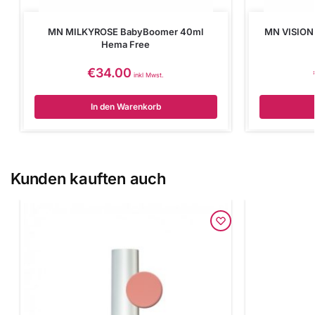
MN MILKYROSE BabyBoomer 40ml
MN VISION
Hema Free
€
34.00
inkl Mwst.
In den Warenkorb
Kunden kauften auch