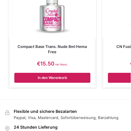
Compact Base Trans. Nude 8ml Hema
CN Fusi
Free
€
15.50
inkl Mwst.
In den Warenkorb
Flexible und sichere Bezalarten
Paypal, Visa, Mastercard, Sofortüberweisung, Barzahlung
24 Stunden Lieferung