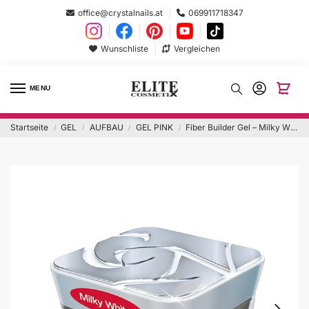
office@crystalnails.at
069911718347
Wunschliste
Vergleichen
MENU
Startseite
GEL
AUFBAU
GEL PINK
Fiber Builder Gel – Milky White 15ml
/
/
/
/