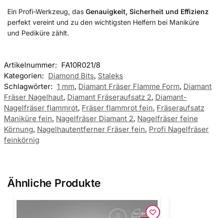
Ein Profi-Werkzeug, das
Genauigkeit, Sicherheit und Effizienz
perfekt vereint und zu den wichtigsten Helfern bei Maniküre
und Pediküre zählt.
Artikelnummer:
FA10R021/8
Kategorien:
Diamond Bits
,
Staleks
Schlagwörter:
1 mm
,
Diamant Fräser Flamme Form
,
Diamant
Fräser Nagelhaut
,
Diamant Fräseraufsatz 2
,
Diamant-
Nagelfräser flammrot
,
Fräser flammrot fein
,
Fräseraufsatz
Maniküre fein
,
Nagelfräser Diamant 2
,
Nagelfräser feine
Körnung
,
Nagelhautentferner Fräser fein
,
Profi Nagelfräser
feinkörnig
Ähnliche Produkte