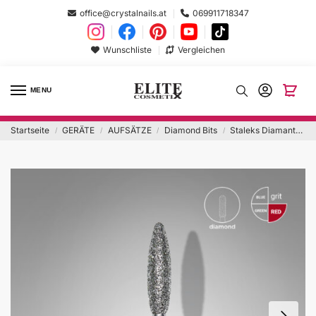
office@crystalnails.at
069911718347
Wunschliste
Vergleichen
MENU
Startseite
GERÄTE
AUFSÄTZE
Diamond Bits
Staleks Diamantfräser Rote Flamme 2,1mm
/
/
/
/