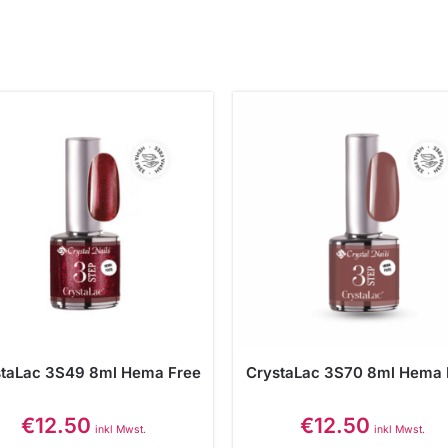
staLac 3S49 8ml Hema Free
CrystaLac 3S70 8ml Hema 
€
12.50
€
12.50
inkl Mwst.
inkl Mwst.