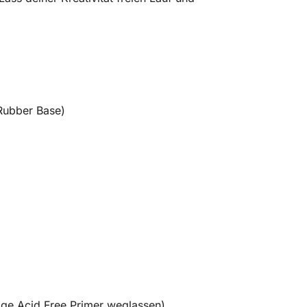
Rubber Base)
age Acid Free Primer weglassen)