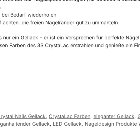
n
 bei Bedarf wiederholen
f achten, die freien Nagelränder gut zu ummanteln
s nur ein Gellack – er ist ein Versprechen für perfekte Näge
sen Farben des 3S CrystaLac erstrahlen und genieße ein Fi
rystal Nails Gellack
,
CrystaLac Farben
,
eleganter Gellack
,
nganhaltender Gellack
,
LED Gellack
,
Nageldesign Produkte 