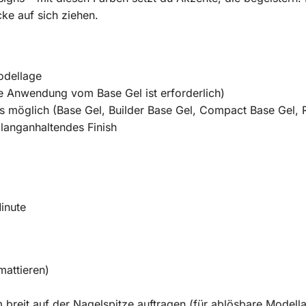
ke auf sich ziehen.
odellage
 Anwendung vom Base Gel ist erforderlich)
s möglich (Base Gel, Builder Base Gel, Compact Base Gel, 
 langanhaltendes Finish
inute
mattieren)
breit auf der Nagelspitze auftragen (für ablösbare Modell