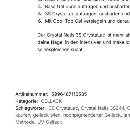
Base Gel dünn auftragen und aushärte
3S CrystaLac auftragen, aushärten und
Mit Cool Top Gel versiegeln und darau
Der Crystal Nails 3S CrystaLac ist mehr al
deine Nägel in den intensiven und makello
seinesgleichen sucht.
Artikelnummer:
5996487116585
Kategorie:
GELLACK
Schlagwörter:
3S CrystaLac
,
Crystal Nails 3S244
,
C
kaufen
,
gellack wien
,
hochpigmentierter Gellack
,
la
Methode
,
UV-Gellack