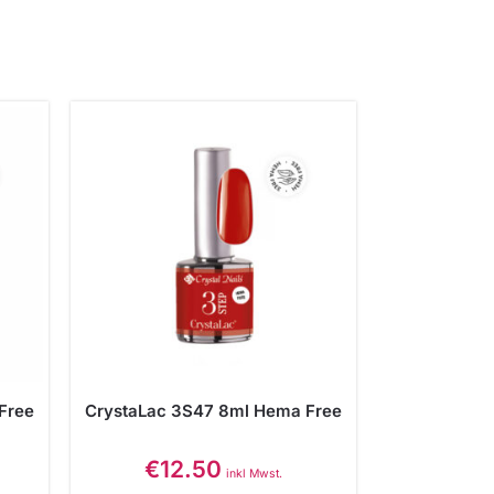
Free
CrystaLac 3S47 8ml Hema Free
€
12.50
inkl Mwst.