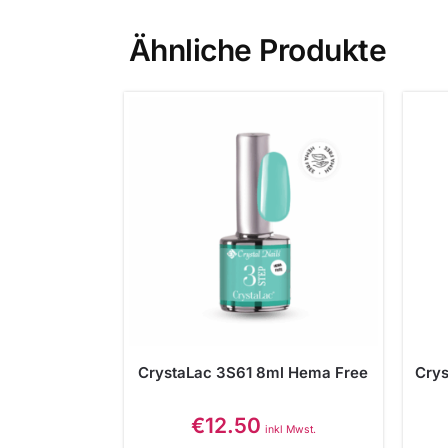
Ähnliche Produkte
CrystaLac 3S61 8ml Hema Free
Cry
€
12.50
inkl Mwst.