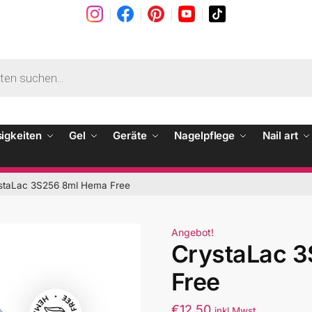
sigkeiten
Gel
Geräte
Nagelpflege
Nail art
staLac 3S256 8ml Hema Free
Angebot!
CrystaLac 
Free
€
12.50
inkl Mwst.