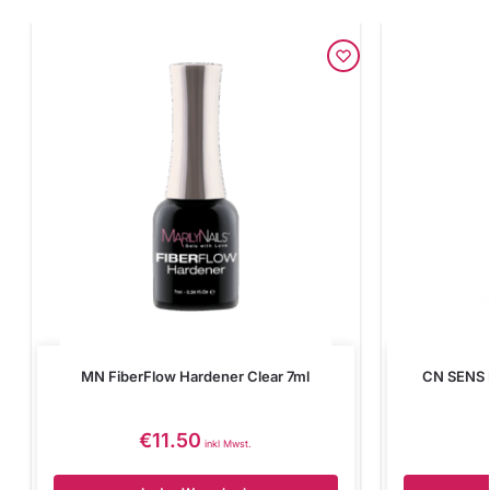
MN FiberFlow Hardener Clear 7ml
CN SENS F
€
11.50
inkl Mwst.