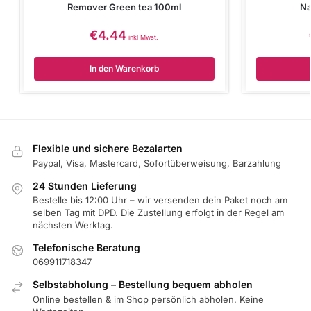
Remover Green tea 100ml
Na
€
4.44
inkl Mwst.
In den Warenkorb
Flexible und sichere Bezalarten
Paypal, Visa, Mastercard, Sofortüberweisung, Barzahlung
24 Stunden Lieferung
Bestelle bis 12:00 Uhr – wir versenden dein Paket noch am
selben Tag mit DPD. Die Zustellung erfolgt in der Regel am
nächsten Werktag.
Telefonische Beratung
069911718347
Selbstabholung – Bestellung bequem abholen
Online bestellen & im Shop persönlich abholen. Keine