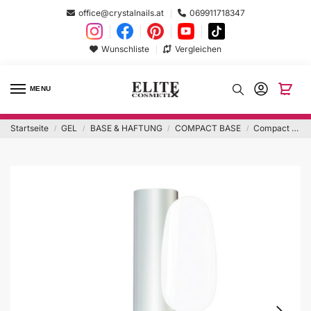
office@crystalnails.at
069911718347
Wunschliste
Vergleichen
MENU
Startseite
GEL
BASE & HAFTUNG
COMPACT BASE
Compact Base milky white 2 – 8ml Hema Free
/
/
/
/