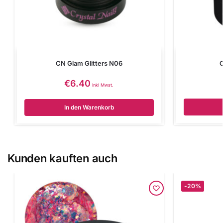
CN Glam Glitters N06
C
€
6.40
inkl Mwst.
In den Warenkorb
Kunden kauften auch
-20%