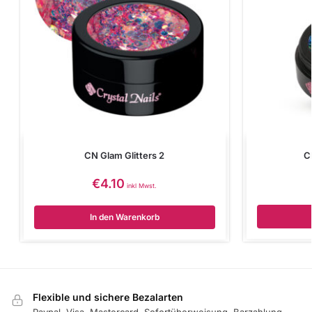
CN Glam Glitters 2
C
€
4.10
inkl Mwst.
In den Warenkorb
Flexible und sichere Bezalarten
Paypal, Visa, Mastercard, Sofortüberweisung, Barzahlung