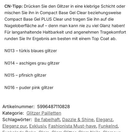
CN-Tipp:
Drücken Sie den Glitzer in eine klebrige Schicht oder
mischen Sie ihn in Compact Base Gel Clear beziehungsweise
Compact Base Gel PLUS Clear und tragen Sie ihn auf die
Nageloberfläche auf – denn man kann nie zu viel Glanz haben!
Für langanhaltende Haltbarkeit und angenehmen Tragekomfort
runden Sie Ihr Ergebnis am besten mit einem Top Coat ab.
N013 – türkis blaues glitzer
N014 – aschiges grau glitzer
N015 – pfirsich glitzer
N016 – puder pink glitzer
Artikelnummer:
5996487110828
Kategorie:
Glitzer Pailletten
Schlagwörter:
Be fabelhaft
,
Dazzle & Shine
,
Eleganz
,
Eleganz pur
,
Exklusiv
,
Fashionista Must-have
,
Funkelnd
,