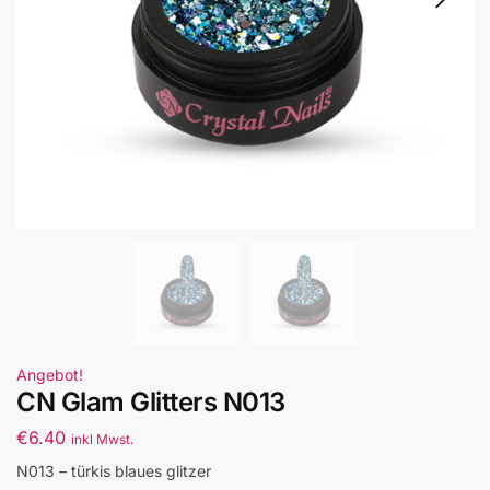
Angebot!
CN Glam Glitters N013
€
6.40
inkl Mwst.
N013 – türkis blaues glitzer