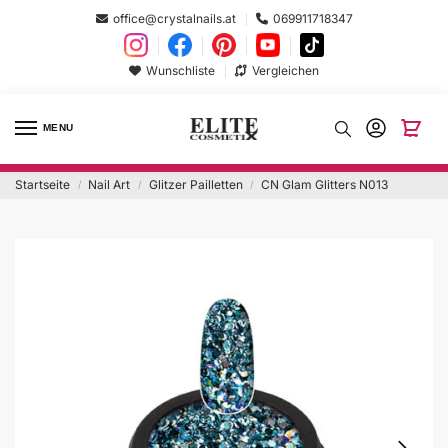
office@crystalnails.at
069911718347
Wunschliste
Vergleichen
MENU
Startseite
Nail Art
Glitzer Pailletten
CN Glam Glitters N013
/
/
/