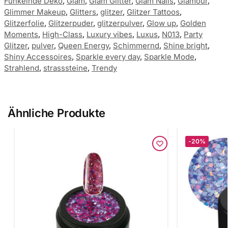
Funkelnde Deko
,
Glam
,
Glam Glitter
,
Glam Nails
,
Glamour
,
Glimmer Makeup
,
Glitters
,
glitzer
,
Glitzer Tattoos
,
Glitzerfolie
,
Glitzerpuder
,
glitzerpulver
,
Glow up
,
Golden
Moments
,
High-Class
,
Luxury vibes
,
Luxus
,
N013
,
Party
Glitzer
,
pulver
,
Queen Energy
,
Schimmernd
,
Shine bright
,
Shiny Accessoires
,
Sparkle every day
,
Sparkle Mode
,
Strahlend
,
strasssteine
,
Trendy
Ähnliche Produkte
-20%