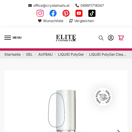
office@crystalnails.at
069911718347
Wunschliste
Vergleichen
MENU
Startseite
GEL
AUFBAU
LIQUID PolyGel
LIQUID PolyGel Clear 13ml Hema Free
/
/
/
/