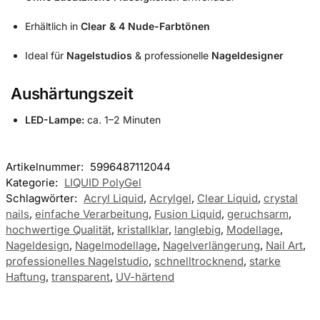
Erhältlich in
Clear & 4 Nude-Farbtönen
Ideal für
Nagelstudios
& professionelle
Nageldesigner
Aushärtungszeit
LED-Lampe:
ca. 1–2 Minuten
Artikelnummer:
5996487112044
Kategorie:
LIQUID PolyGel
Schlagwörter:
Acryl Liquid
,
Acrylgel
,
Clear Liquid
,
crystal
nails
,
einfache Verarbeitung
,
Fusion Liquid
,
geruchsarm
,
hochwertige Qualität
,
kristallklar
,
langlebig
,
Modellage
,
Nageldesign
,
Nagelmodellage
,
Nagelverlängerung
,
Nail Art
,
professionelles Nagelstudio
,
schnelltrocknend
,
starke
Haftung
,
transparent
,
UV-härtend