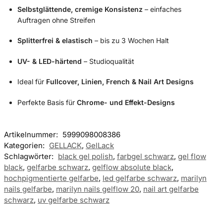
Selbstglättende, cremige Konsistenz
– einfaches
Auftragen ohne Streifen
Splitterfrei & elastisch
– bis zu 3 Wochen Halt
UV- & LED-härtend
– Studioqualität
Ideal für
Fullcover, Linien, French & Nail Art Designs
Perfekte Basis für
Chrome- und Effekt-Designs
Artikelnummer:
5999098008386
Kategorien:
GELLACK
,
GelLack
Schlagwörter:
black gel polish
,
farbgel schwarz
,
gel flow
black
,
gelfarbe schwarz
,
gelflow absolute black
,
hochpigmentierte gelfarbe
,
led gelfarbe schwarz
,
marilyn
nails gelfarbe
,
marilyn nails gelflow 20
,
nail art gelfarbe
schwarz
,
uv gelfarbe schwarz