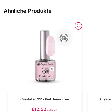
Ähnliche Produkte
CrystaLac 3S17 8ml Hema Free
Crysta
€
12.50
inkl Mwst.