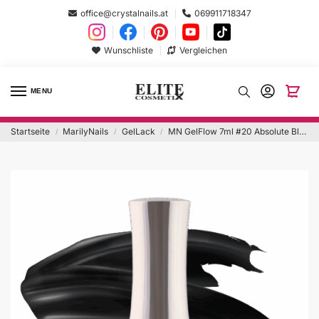
office@crystalnails.at
069911718347
Wunschliste
Vergleichen
MENU
Startseite
MarilyNails
GelLack
MN GelFlow 7ml #20 Absolute Black
/
/
/