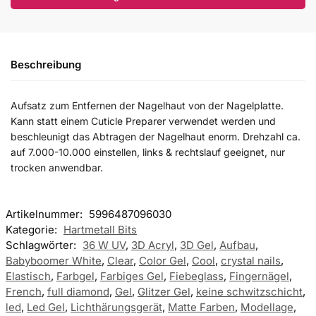
Beschreibung
Aufsatz zum Entfernen der Nagelhaut von der Nagelplatte.
Kann statt einem Cuticle Preparer verwendet werden und
beschleunigt das Abtragen der Nagelhaut enorm. Drehzahl ca.
auf 7.000-10.000 einstellen, links & rechtslauf geeignet, nur
trocken anwendbar.
Artikelnummer:
5996487096030
Kategorie:
Hartmetall Bits
Schlagwörter:
36 W UV
,
3D Acryl
,
3D Gel
,
Aufbau
,
Babyboomer White
,
Clear
,
Color Gel
,
Cool
,
crystal nails
,
Elastisch
,
Farbgel
,
Farbiges Gel
,
Fiebeglass
,
Fingernägel
,
French
,
full diamond
,
Gel
,
Glitzer Gel
,
keine schwitzschicht
,
led
,
Led Gel
,
Lichthärungsgerät
,
Matte Farben
,
Modellage
,