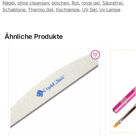
Nägel
,
ohne cleansen
,
pinchen
,
Rot
,
royal gel
,
Säurefrei
,
Schablone
,
Thermo Gel
,
tischlampe
,
UV Gel
,
Uv Lampe
Ähnliche Produkte