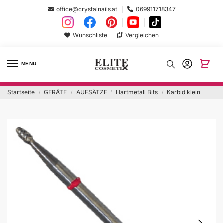
office@crystalnails.at
069911718347
Wunschliste
Vergleichen
MENU
Startseite
GERÄTE
AUFSÄTZE
Hartmetall Bits
Karbid klein
/
/
/
/